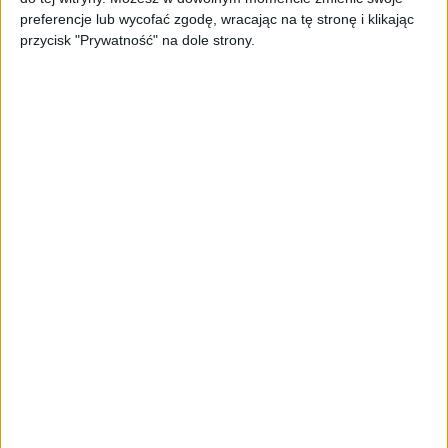
PAGEnza – polski kreator landing
preferencje lub wycofać zgodę, wracając na tę stronę i klikając
page’y oparty na AI
przycisk "Prywatność" na dole strony.
AKTUALNOŚCI
Spójna komunikacja po zakupie i
oferta dla biznesu – jak okiełznać
chaos w e-commerce?
STARTUPY
Widzą tajne tunele i korozję przez
beton. Muotech stworzył
kosmiczne RTG, które nie
potrzebuje prądu
AKTUALNOŚCI
AI zamiast Google? Już niedługo
boty będą decydować, gdzie
zrobisz zakupy
AKTUALNOŚCI
Prawie 62 mld zł na inwestycje