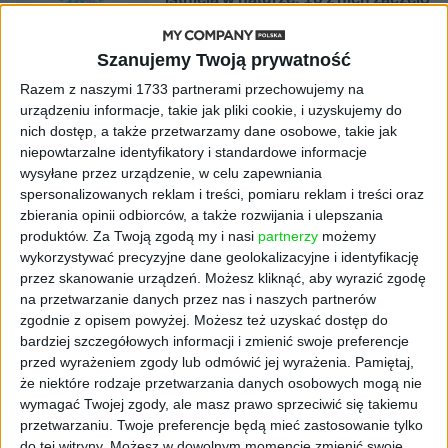
się namnażać
Szanujemy Twoją prywatność
AKTUALNOŚCI
ByteDance idzie po AI numer
Razem z naszymi 1733 partnerami przechowujemy na
jeden. Właściciel TikToka trenuje
urządzeniu informacje, takie jak pliki cookie, i uzyskujemy do
model o nawet 10 bln parametrów
nich dostęp, a także przetwarzamy dane osobowe, takie jak
niepowtarzalne identyfikatory i standardowe informacje
wysyłane przez urządzenie, w celu zapewniania
AKTUALNOŚCI
spersonalizowanych reklam i treści, pomiaru reklam i treści oraz
„Nie rób tego!”. Co dziesiąty polski
zbierania opinii odbiorców, a także rozwijania i ulepszania
przedsiębiorca szczerze odradza
pójście na swoje
produktów.
Za Twoją zgodą my i nasi
partnerzy
możemy
wykorzystywać precyzyjne dane geolokalizacyjne i identyfikację
przez skanowanie urządzeń. Możesz kliknąć, aby wyrazić zgodę
AKTUALNOŚCI
na przetwarzanie danych przez nas i naszych partnerów
Klaavi, czyli wyjątkowa klawiatura
zgodnie z opisem powyżej. Możesz też uzyskać dostęp do
ekranowa. Nowy projekt byłego
bardziej szczegółowych informacji i zmienić swoje preferencje
wiceministra
przed wyrażeniem zgody lub odmówić jej wyrażenia.
Pamiętaj,
że niektóre rodzaje przetwarzania danych osobowych mogą nie
STARTUPY
wymagać Twojej zgody, ale masz prawo sprzeciwić się takiemu
Od pomysłu do gotowej strony
przetwarzaniu. Twoje preferencje będą mieć zastosowanie tylko
sprzedażowej w pięć minut. Rusza
do tej witryny. Możesz w dowolnym momencie zmienić swoje