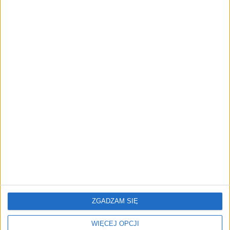
przedsiębiorstw z leasingiem
NOWE TECHNOLOGIE
Rynek aplikacji fitness zapomniał o
trenerach. Polski startup
TrainMaster.pro buduje dla nich
cyfrowe zaplecze do prowadzenia
biznesu
REKLAMA
ZGADZAM SIĘ
WIĘCEJ OPCJI