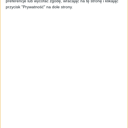
preferencje lub wycofać zgodę, wracając na tę stronę i klikając
przycisk "Prywatność" na dole strony.
AKTUALNOŚCI
Spójna komunikacja po zakupie i
oferta dla biznesu – jak okiełznać
chaos w e-commerce?
STARTUPY
Widzą tajne tunele i korozję przez
beton. Muotech stworzył
kosmiczne RTG, które nie
potrzebuje prądu
AKTUALNOŚCI
AI zamiast Google? Już niedługo
boty będą decydować, gdzie
zrobisz zakupy
AKTUALNOŚCI
Prawie 62 mld zł na inwestycje
przedsiębiorstw z leasingiem