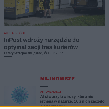
AKTUALNOŚCI
InPost wdroży narzędzie do
optymalizacji tras kurierów
Cezary Szczepański (oprac.)
15.03.2022
NAJNOWSZE
AKTUALNOŚCI
AI stworzyła wirusy, które nie
istnieją w naturze. 16 z nich zaczęło
się namnażać