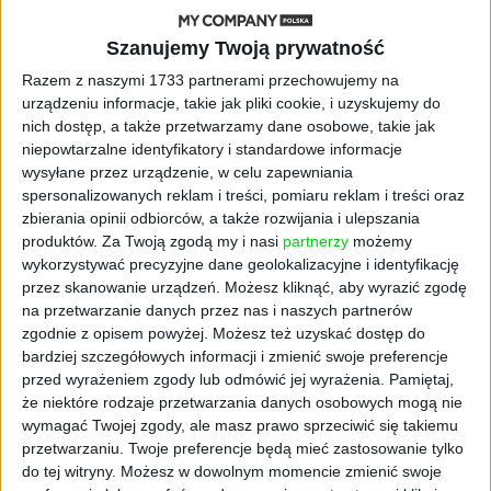
AKTUALNOŚCI
Szanujemy Twoją prywatność
ByteDance idzie po AI numer
Razem z naszymi 1733 partnerami przechowujemy na
jeden. Właściciel TikToka trenuje
urządzeniu informacje, takie jak pliki cookie, i uzyskujemy do
model o nawet 10 bln parametrów
nich dostęp, a także przetwarzamy dane osobowe, takie jak
niepowtarzalne identyfikatory i standardowe informacje
AKTUALNOŚCI
wysyłane przez urządzenie, w celu zapewniania
„Nie rób tego!”. Co dziesiąty polski
spersonalizowanych reklam i treści, pomiaru reklam i treści oraz
przedsiębiorca szczerze odradza
zbierania opinii odbiorców, a także rozwijania i ulepszania
pójście na swoje
produktów.
Za Twoją zgodą my i nasi
partnerzy
możemy
wykorzystywać precyzyjne dane geolokalizacyjne i identyfikację
AKTUALNOŚCI
przez skanowanie urządzeń. Możesz kliknąć, aby wyrazić zgodę
Klaavi, czyli wyjątkowa klawiatura
na przetwarzanie danych przez nas i naszych partnerów
ekranowa. Nowy projekt byłego
zgodnie z opisem powyżej. Możesz też uzyskać dostęp do
wiceministra
bardziej szczegółowych informacji i zmienić swoje preferencje
przed wyrażeniem zgody lub odmówić jej wyrażenia.
Pamiętaj,
STARTUPY
że niektóre rodzaje przetwarzania danych osobowych mogą nie
Od pomysłu do gotowej strony
wymagać Twojej zgody, ale masz prawo sprzeciwić się takiemu
sprzedażowej w pięć minut. Rusza
przetwarzaniu. Twoje preferencje będą mieć zastosowanie tylko
PAGEnza – polski kreator landing
do tej witryny. Możesz w dowolnym momencie zmienić swoje
page’y oparty na AI