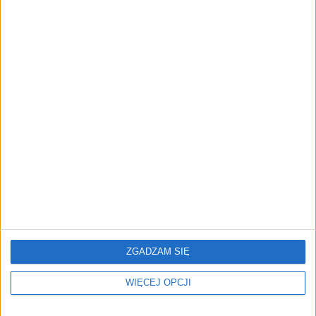
NOWE TECHNOLOGIE
Rynek aplikacji fitness zapomniał o
trenerach. Polski startup
TrainMaster.pro buduje dla nich
cyfrowe zaplecze do prowadzenia
biznesu
REKLAMA
ZGADZAM SIĘ
WIĘCEJ OPCJI