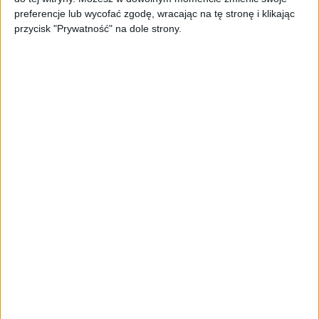
PAGEnza – polski kreator landing
preferencje lub wycofać zgodę, wracając na tę stronę i klikając
page’y oparty na AI
przycisk "Prywatność" na dole strony.
AKTUALNOŚCI
Spójna komunikacja po zakupie i
oferta dla biznesu – jak okiełznać
chaos w e-commerce?
STARTUPY
Widzą tajne tunele i korozję przez
beton. Muotech stworzył
kosmiczne RTG, które nie
potrzebuje prądu
AKTUALNOŚCI
AI zamiast Google? Już niedługo
boty będą decydować, gdzie
zrobisz zakupy
AKTUALNOŚCI
Prawie 62 mld zł na inwestycje