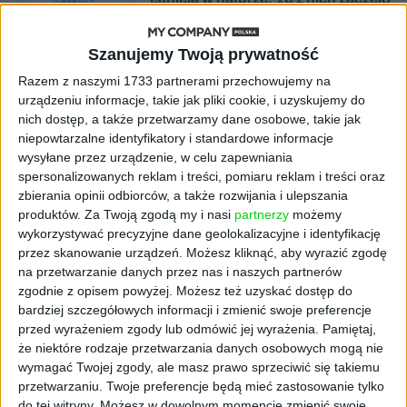
się namnażać
Szanujemy Twoją prywatność
AKTUALNOŚCI
ByteDance idzie po AI numer
Razem z naszymi 1733 partnerami przechowujemy na
jeden. Właściciel TikToka trenuje
urządzeniu informacje, takie jak pliki cookie, i uzyskujemy do
model o nawet 10 bln parametrów
nich dostęp, a także przetwarzamy dane osobowe, takie jak
niepowtarzalne identyfikatory i standardowe informacje
wysyłane przez urządzenie, w celu zapewniania
AKTUALNOŚCI
spersonalizowanych reklam i treści, pomiaru reklam i treści oraz
„Nie rób tego!”. Co dziesiąty polski
zbierania opinii odbiorców, a także rozwijania i ulepszania
przedsiębiorca szczerze odradza
pójście na swoje
produktów.
Za Twoją zgodą my i nasi
partnerzy
możemy
wykorzystywać precyzyjne dane geolokalizacyjne i identyfikację
przez skanowanie urządzeń. Możesz kliknąć, aby wyrazić zgodę
AKTUALNOŚCI
na przetwarzanie danych przez nas i naszych partnerów
Klaavi, czyli wyjątkowa klawiatura
zgodnie z opisem powyżej. Możesz też uzyskać dostęp do
ekranowa. Nowy projekt byłego
bardziej szczegółowych informacji i zmienić swoje preferencje
wiceministra
przed wyrażeniem zgody lub odmówić jej wyrażenia.
Pamiętaj,
że niektóre rodzaje przetwarzania danych osobowych mogą nie
STARTUPY
wymagać Twojej zgody, ale masz prawo sprzeciwić się takiemu
Od pomysłu do gotowej strony
przetwarzaniu. Twoje preferencje będą mieć zastosowanie tylko
sprzedażowej w pięć minut. Rusza
do tej witryny. Możesz w dowolnym momencie zmienić swoje