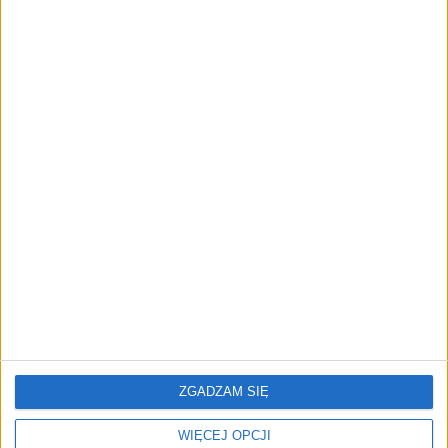
przedsiębiorstw z leasingiem
NOWE TECHNOLOGIE
Rynek aplikacji fitness zapomniał o
trenerach. Polski startup
TrainMaster.pro buduje dla nich
cyfrowe zaplecze do prowadzenia
biznesu
REKLAMA
ZGADZAM SIĘ
WIĘCEJ OPCJI