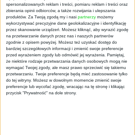
spersonalizowanych reklam i treści, pomiaru reklam i treści oraz
zbierania opinii odbiorców, a także rozwijania i ulepszania
produktów.
Za Twoją zgodą my i nasi
partnerzy
możemy
wykorzystywać precyzyjne dane geolokalizacyjne i identyfikację
przez skanowanie urządzeń. Możesz kliknąć, aby wyrazić zgodę
na przetwarzanie danych przez nas i naszych partnerów
zgodnie z opisem powyżej. Możesz też uzyskać dostęp do
bardziej szczegółowych informacji i zmienić swoje preferencje
NOWE TECHNOLOGIE
przed wyrażeniem zgody lub odmówić jej wyrażenia.
Pamiętaj,
Zamień smartfon w terminal
że niektóre rodzaje przetwarzania danych osobowych mogą nie
płatniczy
wymagać Twojej zgody, ale masz prawo sprzeciwić się takiemu
przetwarzaniu. Twoje preferencje będą mieć zastosowanie tylko
Agata Kraczek, materiał powstał we współpracy z partnerem
30.06.2022
do tej witryny. Możesz w dowolnym momencie zmienić swoje
preferencje lub wycofać zgodę, wracając na tę stronę i klikając
przycisk "Prywatność" na dole strony.
NAJNOWSZE
AKTUALNOŚCI
Spójna komunikacja po zakupie i