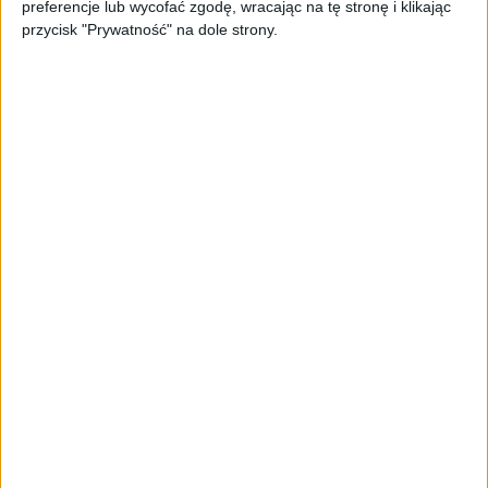
preferencje lub wycofać zgodę, wracając na tę stronę i klikając
przez fundusz Scaleup Europe
przycisk "Prywatność" na dole strony.
Komisji Europejskiej
AKTUALNOŚCI
2,4 biliona dolarów w pięć
miesięcy. Wielkie fuzje idą na
rekord, a Europa stała się liderem
zakupów
AKTUALNOŚCI
Superjacht, miliarder i 17,5 mln
euro prowizji. Nik Storonsky
pozwany
AKTUALNOŚCI
Zapobieganie pożarom zaczyna się
już na etapie projektu. Jak
pomagają ubezpieczyciele?
AKTUALNOŚCI
Od wirtualnej kawy do zaplecza dla