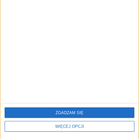
twórców. buycoffee.to nawiązuje
współpracę z JackSEO
AKTUALNOŚCI
Firmy wydają coraz więcej na AI w
sprzedaży. Dlaczego większość nie
widzi efektów?
REKLAMA
ZGADZAM SIĘ
WIĘCEJ OPCJI