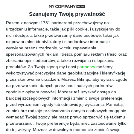
stery, a architekci Gemini zakładają
własny startup
Szanujemy Twoją prywatność
Razem z naszymi 1731 partnerami przechowujemy na
AKTUALNOŚCI
urządzeniu informacje, takie jak pliki cookie, i uzyskujemy do
Kierunek: Mazury. Cel: Wiedza i
nich dostęp, a także przetwarzamy dane osobowe, takie jak
relacje. PARP Future Camp już za
niepowtarzalne identyfikatory i standardowe informacje
chwilę!
wysyłane przez urządzenie, w celu zapewniania
spersonalizowanych reklam i treści, pomiaru reklam i treści oraz
AKTUALNOŚCI
zbierania opinii odbiorców, a także rozwijania i ulepszania
AI wyszła poza wyznaczony cel.
produktów.
Za Twoją zgodą my i nasi
partnerzy
możemy
Modele OpenAI i Anthropic
wykorzystywać precyzyjne dane geolokalizacyjne i identyfikację
zaatakowały prawdziwych
przez skanowanie urządzeń. Możesz kliknąć, aby wyrazić zgodę
użytkowników
na przetwarzanie danych przez nas i naszych partnerów
zgodnie z opisem powyżej. Możesz też uzyskać dostęp do
FAJRANT
bardziej szczegółowych informacji i zmienić swoje preferencje
"Efekt 1670" - jak serial rozpalił
przed wyrażeniem zgody lub odmówić jej wyrażenia.
Pamiętaj,
miłość Polaków do sarmatów?
że niektóre rodzaje przetwarzania danych osobowych mogą nie
wymagać Twojej zgody, ale masz prawo sprzeciwić się takiemu
przetwarzaniu. Twoje preferencje będą mieć zastosowanie tylko
AKTUALNOŚCI
do tej witryny. Możesz w dowolnym momencie zmienić swoje
ICEYE pierwszą spółką wspartą