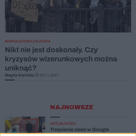
MARKA GODNA ZAUFANIA
Nikt nie jest doskonały. Czy
kryzysów wizerunkowych można
uniknąć?
Magda Kozińska
04.11.2021
NAJNOWSZE
AKTUALNOŚCI
Trzęsienie ziemi w Google
DeepMind. Demis Hassabis oddaje