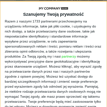
się namnażać
Szanujemy Twoją prywatność
AKTUALNOŚCI
ByteDance idzie po AI numer
Razem z naszymi 1733 partnerami przechowujemy na
jeden. Właściciel TikToka trenuje
urządzeniu informacje, takie jak pliki cookie, i uzyskujemy do
model o nawet 10 bln parametrów
nich dostęp, a także przetwarzamy dane osobowe, takie jak
niepowtarzalne identyfikatory i standardowe informacje
wysyłane przez urządzenie, w celu zapewniania
AKTUALNOŚCI
spersonalizowanych reklam i treści, pomiaru reklam i treści oraz
„Nie rób tego!”. Co dziesiąty polski
zbierania opinii odbiorców, a także rozwijania i ulepszania
przedsiębiorca szczerze odradza
pójście na swoje
produktów.
Za Twoją zgodą my i nasi
partnerzy
możemy
wykorzystywać precyzyjne dane geolokalizacyjne i identyfikację
przez skanowanie urządzeń. Możesz kliknąć, aby wyrazić zgodę
AKTUALNOŚCI
na przetwarzanie danych przez nas i naszych partnerów
Klaavi, czyli wyjątkowa klawiatura
zgodnie z opisem powyżej. Możesz też uzyskać dostęp do
ekranowa. Nowy projekt byłego
bardziej szczegółowych informacji i zmienić swoje preferencje
wiceministra
przed wyrażeniem zgody lub odmówić jej wyrażenia.
Pamiętaj,
że niektóre rodzaje przetwarzania danych osobowych mogą nie
STARTUPY
wymagać Twojej zgody, ale masz prawo sprzeciwić się takiemu
Od pomysłu do gotowej strony
przetwarzaniu. Twoje preferencje będą mieć zastosowanie tylko
sprzedażowej w pięć minut. Rusza
do tej witryny. Możesz w dowolnym momencie zmienić swoje