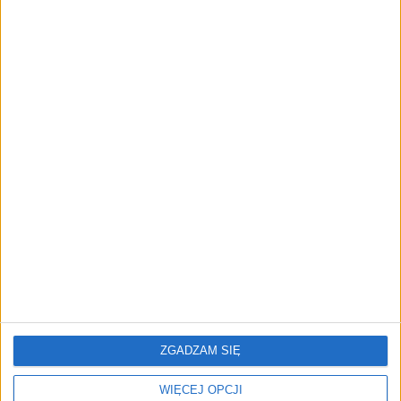
przedsiębiorstw z leasingiem
NOWE TECHNOLOGIE
Rynek aplikacji fitness zapomniał o
trenerach. Polski startup
TrainMaster.pro buduje dla nich
cyfrowe zaplecze do prowadzenia
biznesu
REKLAMA
ZGADZAM SIĘ
WIĘCEJ OPCJI