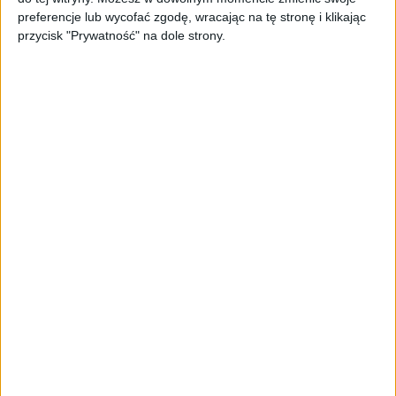
PAGEnza – polski kreator landing
preferencje lub wycofać zgodę, wracając na tę stronę i klikając
page’y oparty na AI
przycisk "Prywatność" na dole strony.
AKTUALNOŚCI
Spójna komunikacja po zakupie i
oferta dla biznesu – jak okiełznać
chaos w e-commerce?
STARTUPY
Widzą tajne tunele i korozję przez
beton. Muotech stworzył
kosmiczne RTG, które nie
potrzebuje prądu
AKTUALNOŚCI
AI zamiast Google? Już niedługo
boty będą decydować, gdzie
zrobisz zakupy
AKTUALNOŚCI
Prawie 62 mld zł na inwestycje