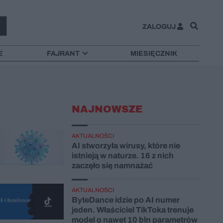
ZALOGUJ
E
FAJRANT
MIESIĘCZNIK
NAJNOWSZE
AKTUALNOŚCI
AI stworzyła wirusy, które nie
istnieją w naturze. 16 z nich
zaczęło się namnażać
AKTUALNOŚCI
ByteDance idzie po AI numer
jeden. Właściciel TikToka trenuje
model o nawet 10 bln parametrów