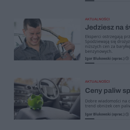
AKTUALNOŚCI
Jedziesz na ś
Eksperci ostrzegają pr
Spodziewają się drożyz
niższych cen za baryłk
benzynowych.
Igor Blukowski (oprac.)
AKTUALNOŚCI
Ceny paliw sp
Dobre wiadomości na dł
trend obniżek cen pali
Igor Blukowski (oprac.)