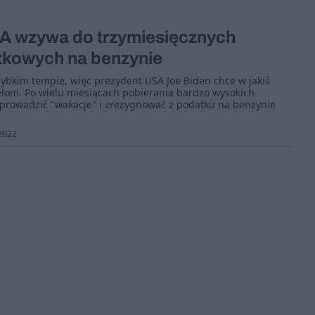
A wzywa do trzymiesięcznych
tkowych na benzynie
ybkim tempie, więc prezydent USA Joe Biden chce w jakiś
om. Po wielu miesiącach pobierania bardzo wysokich
rowadzić "wakacje" i zrezygnować z podatku na benzynie
2022