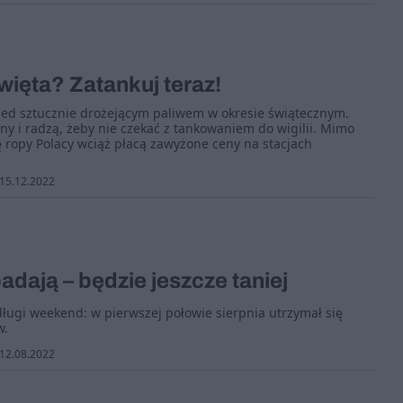
więta? Zatankuj teraz!
zed sztucznie drożejącym paliwem w okresie świątecznym.
ny i radzą, żeby nie czekać z tankowaniem do wigilii. Mimo
ę ropy Polacy wciąż płacą zawyżone ceny na stacjach
15.12.2022
adają – będzie jeszcze taniej
ugi weekend: w pierwszej połowie sierpnia utrzymał się
w.
12.08.2022