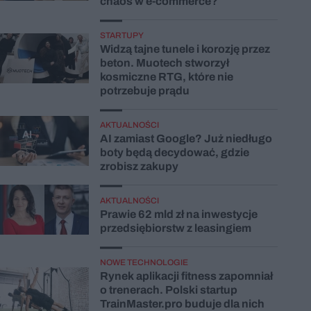
chaos w e-commerce?
STARTUPY
Widzą tajne tunele i korozję przez
beton. Muotech stworzył
kosmiczne RTG, które nie
potrzebuje prądu
AKTUALNOŚCI
AI zamiast Google? Już niedługo
boty będą decydować, gdzie
zrobisz zakupy
AKTUALNOŚCI
Prawie 62 mld zł na inwestycje
przedsiębiorstw z leasingiem
NOWE TECHNOLOGIE
Rynek aplikacji fitness zapomniał
o trenerach. Polski startup
TrainMaster.pro buduje dla nich