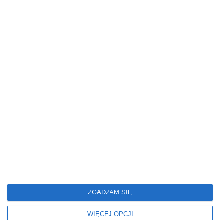
przedsiębiorstw z leasingiem
NOWE TECHNOLOGIE
Rynek aplikacji fitness zapomniał o
trenerach. Polski startup
TrainMaster.pro buduje dla nich
cyfrowe zaplecze do prowadzenia
biznesu
REKLAMA
ZGADZAM SIĘ
WIĘCEJ OPCJI