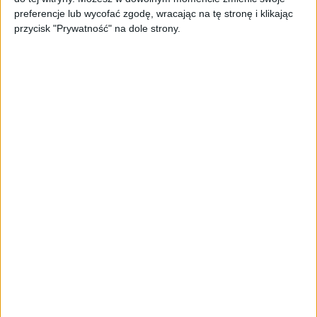
PAGEnza – polski kreator landing
preferencje lub wycofać zgodę, wracając na tę stronę i klikając
page’y oparty na AI
przycisk "Prywatność" na dole strony.
AKTUALNOŚCI
Spójna komunikacja po zakupie i
oferta dla biznesu – jak okiełznać
chaos w e-commerce?
STARTUPY
Widzą tajne tunele i korozję przez
beton. Muotech stworzył
kosmiczne RTG, które nie
potrzebuje prądu
AKTUALNOŚCI
AI zamiast Google? Już niedługo
boty będą decydować, gdzie
zrobisz zakupy
AKTUALNOŚCI
Prawie 62 mld zł na inwestycje