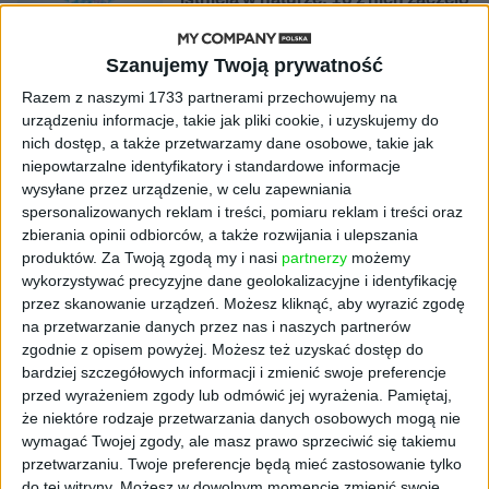
się namnażać
Szanujemy Twoją prywatność
AKTUALNOŚCI
ByteDance idzie po AI numer
Razem z naszymi 1733 partnerami przechowujemy na
jeden. Właściciel TikToka trenuje
urządzeniu informacje, takie jak pliki cookie, i uzyskujemy do
model o nawet 10 bln parametrów
nich dostęp, a także przetwarzamy dane osobowe, takie jak
niepowtarzalne identyfikatory i standardowe informacje
wysyłane przez urządzenie, w celu zapewniania
AKTUALNOŚCI
spersonalizowanych reklam i treści, pomiaru reklam i treści oraz
„Nie rób tego!”. Co dziesiąty polski
zbierania opinii odbiorców, a także rozwijania i ulepszania
przedsiębiorca szczerze odradza
pójście na swoje
produktów.
Za Twoją zgodą my i nasi
partnerzy
możemy
wykorzystywać precyzyjne dane geolokalizacyjne i identyfikację
przez skanowanie urządzeń. Możesz kliknąć, aby wyrazić zgodę
AKTUALNOŚCI
na przetwarzanie danych przez nas i naszych partnerów
Klaavi, czyli wyjątkowa klawiatura
zgodnie z opisem powyżej. Możesz też uzyskać dostęp do
ekranowa. Nowy projekt byłego
bardziej szczegółowych informacji i zmienić swoje preferencje
wiceministra
przed wyrażeniem zgody lub odmówić jej wyrażenia.
Pamiętaj,
że niektóre rodzaje przetwarzania danych osobowych mogą nie
STARTUPY
wymagać Twojej zgody, ale masz prawo sprzeciwić się takiemu
Od pomysłu do gotowej strony
przetwarzaniu. Twoje preferencje będą mieć zastosowanie tylko
sprzedażowej w pięć minut. Rusza
do tej witryny. Możesz w dowolnym momencie zmienić swoje