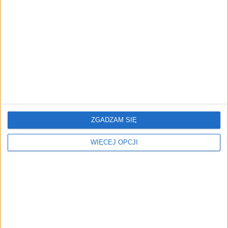
Od wirtualnej kawy do zaplecza dla
twórców. buycoffee.to nawiązuje
współpracę z JackSEO
AKTUALNOŚCI
Firmy wydają coraz więcej na AI w
sprzedaży. Dlaczego większość nie
widzi efektów?
ZGADZAM SIĘ
WIĘCEJ OPCJI
REKLAMA