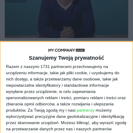
AKTUALNOŚCI
Piłkarz Barcelony krytykuje Huaweia
Szanujemy Twoją prywatność
i kończy współpracę. Czy
Razem z naszymi 1731 partnerami przechowujemy na
Lewandowski pójdzie w jego ślady?
urządzeniu informacje, takie jak pliki cookie, i uzyskujemy do
nich dostęp, a także przetwarzamy dane osobowe, takie jak
Kuba Dobroszek (oprac.)
11.12.2020
niepowtarzalne identyfikatory i standardowe informacje
wysyłane przez urządzenie, w celu zapewniania
spersonalizowanych reklam i treści, pomiaru reklam i treści oraz
zbierania opinii odbiorców, a także rozwijania i ulepszania
produktów.
Za Twoją zgodą my i nasi
partnerzy
możemy
NAJNOWSZE
wykorzystywać precyzyjne dane geolokalizacyjne i identyfikację
przez skanowanie urządzeń. Możesz kliknąć, aby wyrazić zgodę
AKTUALNOŚCI
na przetwarzanie danych przez nas i naszych partnerów
Trzęsienie ziemi w Google