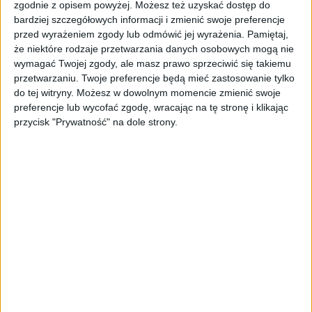
zgodnie z opisem powyżej. Możesz też uzyskać dostęp do
DeepMind. Demis Hassabis oddaje
bardziej szczegółowych informacji i zmienić swoje preferencje
stery, a architekci Gemini zakładają
przed wyrażeniem zgody lub odmówić jej wyrażenia.
Pamiętaj,
własny startup
że niektóre rodzaje przetwarzania danych osobowych mogą nie
wymagać Twojej zgody, ale masz prawo sprzeciwić się takiemu
AKTUALNOŚCI
przetwarzaniu. Twoje preferencje będą mieć zastosowanie tylko
Kierunek: Mazury. Cel: Wiedza i
do tej witryny. Możesz w dowolnym momencie zmienić swoje
relacje. PARP Future Camp już za
preferencje lub wycofać zgodę, wracając na tę stronę i klikając
chwilę!
przycisk "Prywatność" na dole strony.
AKTUALNOŚCI
AI wyszła poza wyznaczony cel.
Modele OpenAI i Anthropic
zaatakowały prawdziwych
użytkowników
FAJRANT
"Efekt 1670" - jak serial rozpalił
miłość Polaków do sarmatów?
AKTUALNOŚCI