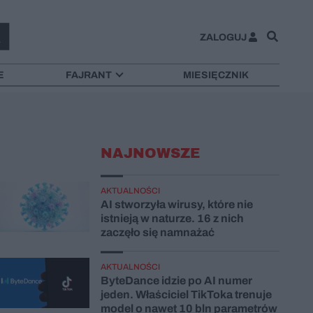
ZALOGUJ
E
FAJRANT
MIESIĘCZNIK
NAJNOWSZE
AKTUALNOŚCI
AI stworzyła wirusy, które nie
istnieją w naturze. 16 z nich
zaczęło się namnażać
AKTUALNOŚCI
ByteDance idzie po AI numer
jeden. Właściciel TikToka trenuje
model o nawet 10 bln parametrów