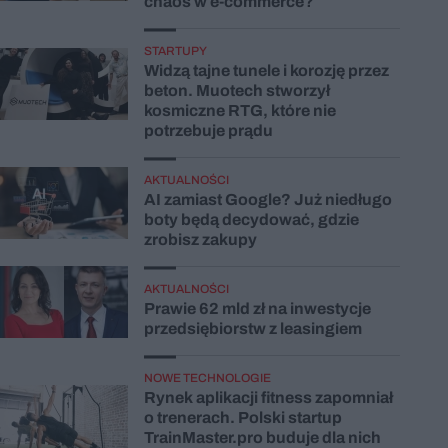
chaos w e-commerce?
STARTUPY
Widzą tajne tunele i korozję przez
beton. Muotech stworzył
kosmiczne RTG, które nie
potrzebuje prądu
AKTUALNOŚCI
AI zamiast Google? Już niedługo
boty będą decydować, gdzie
zrobisz zakupy
AKTUALNOŚCI
Prawie 62 mld zł na inwestycje
przedsiębiorstw z leasingiem
NOWE TECHNOLOGIE
Rynek aplikacji fitness zapomniał
o trenerach. Polski startup
TrainMaster.pro buduje dla nich