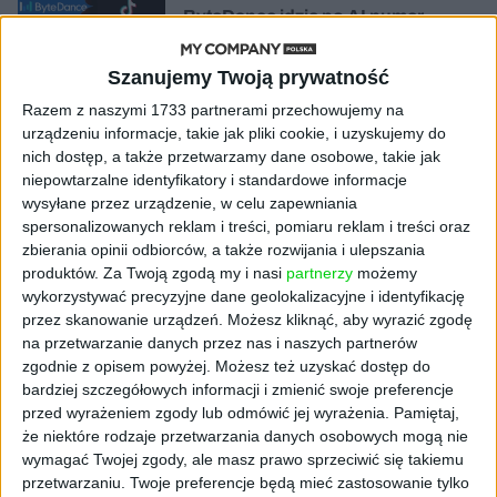
ByteDance idzie po AI numer
jeden. Właściciel TikToka trenuje
model o nawet 10 bln parametrów
Szanujemy Twoją prywatność
Razem z naszymi 1733 partnerami przechowujemy na
AKTUALNOŚCI
urządzeniu informacje, takie jak pliki cookie, i uzyskujemy do
„Nie rób tego!”. Co dziesiąty polski
nich dostęp, a także przetwarzamy dane osobowe, takie jak
przedsiębiorca szczerze odradza
niepowtarzalne identyfikatory i standardowe informacje
pójście na swoje
wysyłane przez urządzenie, w celu zapewniania
spersonalizowanych reklam i treści, pomiaru reklam i treści oraz
AKTUALNOŚCI
zbierania opinii odbiorców, a także rozwijania i ulepszania
Klaavi, czyli wyjątkowa klawiatura
produktów.
Za Twoją zgodą my i nasi
partnerzy
możemy
ekranowa. Nowy projekt byłego
wykorzystywać precyzyjne dane geolokalizacyjne i identyfikację
wiceministra
przez skanowanie urządzeń. Możesz kliknąć, aby wyrazić zgodę
na przetwarzanie danych przez nas i naszych partnerów
STARTUPY
zgodnie z opisem powyżej. Możesz też uzyskać dostęp do
Od pomysłu do gotowej strony
bardziej szczegółowych informacji i zmienić swoje preferencje
sprzedażowej w pięć minut. Rusza
przed wyrażeniem zgody lub odmówić jej wyrażenia.
Pamiętaj,
PAGEnza – polski kreator landing
że niektóre rodzaje przetwarzania danych osobowych mogą nie
page’y oparty na AI
wymagać Twojej zgody, ale masz prawo sprzeciwić się takiemu
przetwarzaniu. Twoje preferencje będą mieć zastosowanie tylko