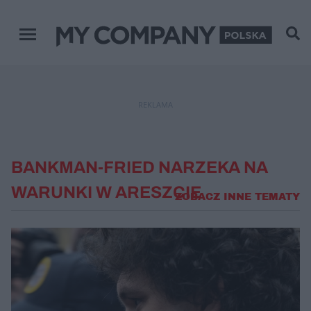
Menu główne
REKLAMA
BANKMAN-FRIED NARZEKA NA
WARUNKI W ARESZCIE
ZOBACZ INNE TEMATY