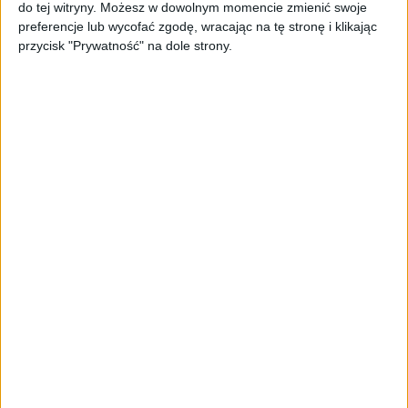
AKTUALNOŚCI
do tej witryny. Możesz w dowolnym momencie zmienić swoje
Spójna komunikacja po zakupie i
preferencje lub wycofać zgodę, wracając na tę stronę i klikając
oferta dla biznesu – jak okiełznać
przycisk "Prywatność" na dole strony.
chaos w e-commerce?
STARTUPY
Widzą tajne tunele i korozję przez
beton. Muotech stworzył
kosmiczne RTG, które nie
potrzebuje prądu
AKTUALNOŚCI
AI zamiast Google? Już niedługo
boty będą decydować, gdzie
zrobisz zakupy
AKTUALNOŚCI
Prawie 62 mld zł na inwestycje
przedsiębiorstw z leasingiem
NOWE TECHNOLOGIE