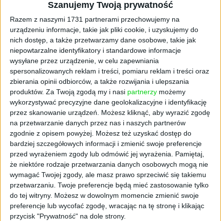
Szanujemy Twoją prywatność
Razem z naszymi 1731 partnerami przechowujemy na
urządzeniu informacje, takie jak pliki cookie, i uzyskujemy do
nich dostęp, a także przetwarzamy dane osobowe, takie jak
niepowtarzalne identyfikatory i standardowe informacje
wysyłane przez urządzenie, w celu zapewniania
spersonalizowanych reklam i treści, pomiaru reklam i treści oraz
AKTUALNOŚCI
zbierania opinii odbiorców, a także rozwijania i ulepszania
Bank Światowy pomoże Pomorzu.
produktów.
Za Twoją zgodą my i nasi
partnerzy
możemy
Będą nowe inwestycje?
wykorzystywać precyzyjne dane geolokalizacyjne i identyfikację
przez skanowanie urządzeń. Możesz kliknąć, aby wyrazić zgodę
Cezary Szczepański (oprac.)
14.09.2021
na przetwarzanie danych przez nas i naszych partnerów
zgodnie z opisem powyżej. Możesz też uzyskać dostęp do
bardziej szczegółowych informacji i zmienić swoje preferencje
przed wyrażeniem zgody lub odmówić jej wyrażenia.
Pamiętaj,
że niektóre rodzaje przetwarzania danych osobowych mogą nie
wymagać Twojej zgody, ale masz prawo sprzeciwić się takiemu
przetwarzaniu. Twoje preferencje będą mieć zastosowanie tylko
do tej witryny. Możesz w dowolnym momencie zmienić swoje
preferencje lub wycofać zgodę, wracając na tę stronę i klikając
przycisk "Prywatność" na dole strony.