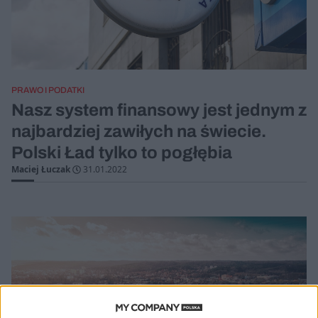
PRAWO I PODATKI
Nasz system finansowy jest jednym z
najbardziej zawiłych na świecie.
Polski Ład tylko to pogłębia
Maciej Łuczak
31.01.2022