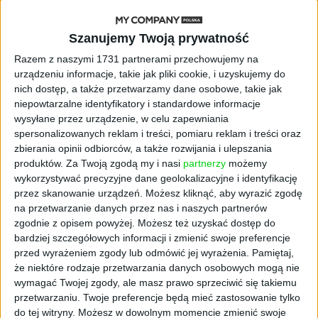
NOWE TECHNOLOGIE
Szanujemy Twoją prywatność
Rynek aplikacji fitness zapomniał o
Razem z naszymi 1731 partnerami przechowujemy na
trenerach. Polski startup
urządzeniu informacje, takie jak pliki cookie, i uzyskujemy do
TrainMaster.pro buduje dla nich
nich dostęp, a także przetwarzamy dane osobowe, takie jak
cyfrowe zaplecze do prowadzenia
niepowtarzalne identyfikatory i standardowe informacje
biznesu
wysyłane przez urządzenie, w celu zapewniania
spersonalizowanych reklam i treści, pomiaru reklam i treści oraz
AKTUALNOŚCI
zbierania opinii odbiorców, a także rozwijania i ulepszania
Trzęsienie ziemi w Google
produktów.
Za Twoją zgodą my i nasi
partnerzy
możemy
DeepMind. Demis Hassabis oddaje
wykorzystywać precyzyjne dane geolokalizacyjne i identyfikację
stery, a architekci Gemini zakładają
przez skanowanie urządzeń. Możesz kliknąć, aby wyrazić zgodę
własny startup
na przetwarzanie danych przez nas i naszych partnerów
zgodnie z opisem powyżej. Możesz też uzyskać dostęp do
AKTUALNOŚCI
bardziej szczegółowych informacji i zmienić swoje preferencje
Kierunek: Mazury. Cel: Wiedza i
przed wyrażeniem zgody lub odmówić jej wyrażenia.
Pamiętaj,
relacje. PARP Future Camp już za
że niektóre rodzaje przetwarzania danych osobowych mogą nie
chwilę!
wymagać Twojej zgody, ale masz prawo sprzeciwić się takiemu
przetwarzaniu. Twoje preferencje będą mieć zastosowanie tylko
AKTUALNOŚCI
do tej witryny. Możesz w dowolnym momencie zmienić swoje