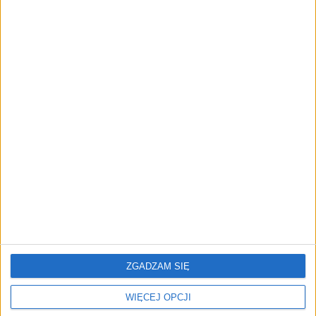
Superjacht, miliarder i 17,5 mln
euro prowizji. Nik Storonsky
pozwany
AKTUALNOŚCI
Zapobieganie pożarom zaczyna się
już na etapie projektu. Jak
pomagają ubezpieczyciele?
REKLAMA
ZGADZAM SIĘ
WIĘCEJ OPCJI