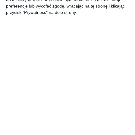
TrainMaster.pro buduje dla nich
preferencje lub wycofać zgodę, wracając na tę stronę i klikając
cyfrowe zaplecze do prowadzenia
przycisk "Prywatność" na dole strony.
biznesu
AKTUALNOŚCI
Trzęsienie ziemi w Google
DeepMind. Demis Hassabis oddaje
stery, a architekci Gemini zakładają
własny startup
AKTUALNOŚCI
Kierunek: Mazury. Cel: Wiedza i
relacje. PARP Future Camp już za
chwilę!
AKTUALNOŚCI
AI wyszła poza wyznaczony cel.
Modele OpenAI i Anthropic
zaatakowały prawdziwych
użytkowników