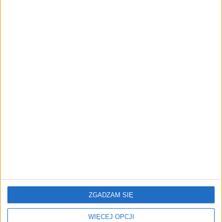
FAJRANT
"Efekt 1670" - jak serial rozpalił
miłość Polaków do sarmatów?
AKTUALNOŚCI
ICEYE pierwszą spółką wspartą
przez fundusz Scaleup Europe
Komisji Europejskiej
REKLAMA
ZGADZAM SIĘ
WIĘCEJ OPCJI