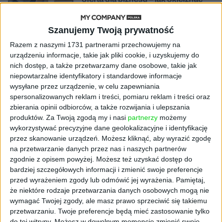
chaos w e-commerce?
Szanujemy Twoją prywatność
STARTUPY
Widzą tajne tunele i korozję przez
Razem z naszymi 1731 partnerami przechowujemy na
beton. Muotech stworzył
urządzeniu informacje, takie jak pliki cookie, i uzyskujemy do
kosmiczne RTG, które nie
nich dostęp, a także przetwarzamy dane osobowe, takie jak
potrzebuje prądu
niepowtarzalne identyfikatory i standardowe informacje
wysyłane przez urządzenie, w celu zapewniania
spersonalizowanych reklam i treści, pomiaru reklam i treści oraz
AKTUALNOŚCI
AI zamiast Google? Już niedługo
zbierania opinii odbiorców, a także rozwijania i ulepszania
boty będą decydować, gdzie
produktów.
Za Twoją zgodą my i nasi
partnerzy
możemy
zrobisz zakupy
wykorzystywać precyzyjne dane geolokalizacyjne i identyfikację
przez skanowanie urządzeń. Możesz kliknąć, aby wyrazić zgodę
na przetwarzanie danych przez nas i naszych partnerów
AKTUALNOŚCI
zgodnie z opisem powyżej. Możesz też uzyskać dostęp do
Prawie 62 mld zł na inwestycje
bardziej szczegółowych informacji i zmienić swoje preferencje
przedsiębiorstw z leasingiem
przed wyrażeniem zgody lub odmówić jej wyrażenia.
Pamiętaj,
że niektóre rodzaje przetwarzania danych osobowych mogą nie
NOWE TECHNOLOGIE
wymagać Twojej zgody, ale masz prawo sprzeciwić się takiemu
Rynek aplikacji fitness zapomniał o
przetwarzaniu. Twoje preferencje będą mieć zastosowanie tylko
trenerach. Polski startup
do tej witryny. Możesz w dowolnym momencie zmienić swoje