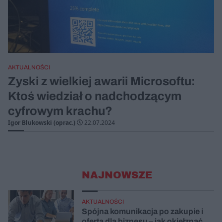
AKTUALNOŚCI
Zyski z wielkiej awarii Microsoftu:
Ktoś wiedział o nadchodzącym
cyfrowym krachu?
Igor Blukowski (oprac.)
22.07.2024
NAJNOWSZE
AKTUALNOŚCI
Spójna komunikacja po zakupie i
oferta dla biznesu – jak okiełznać