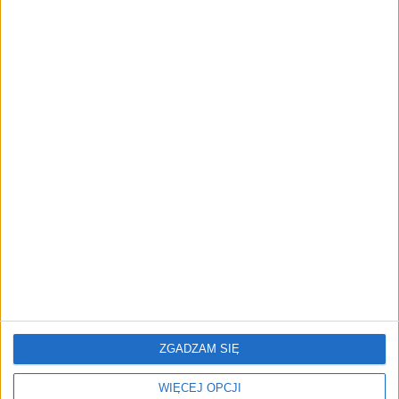
przedsiębiorstw z leasingiem
NOWE TECHNOLOGIE
Rynek aplikacji fitness zapomniał o
trenerach. Polski startup
TrainMaster.pro buduje dla nich
cyfrowe zaplecze do prowadzenia
biznesu
REKLAMA
ZGADZAM SIĘ
WIĘCEJ OPCJI