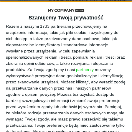
się namnażać
Szanujemy Twoją prywatność
AKTUALNOŚCI
ByteDance idzie po AI numer
Razem z naszymi 1733 partnerami przechowujemy na
jeden. Właściciel TikToka trenuje
urządzeniu informacje, takie jak pliki cookie, i uzyskujemy do
model o nawet 10 bln parametrów
nich dostęp, a także przetwarzamy dane osobowe, takie jak
niepowtarzalne identyfikatory i standardowe informacje
wysyłane przez urządzenie, w celu zapewniania
AKTUALNOŚCI
spersonalizowanych reklam i treści, pomiaru reklam i treści oraz
„Nie rób tego!”. Co dziesiąty polski
zbierania opinii odbiorców, a także rozwijania i ulepszania
przedsiębiorca szczerze odradza
pójście na swoje
produktów.
Za Twoją zgodą my i nasi
partnerzy
możemy
wykorzystywać precyzyjne dane geolokalizacyjne i identyfikację
przez skanowanie urządzeń. Możesz kliknąć, aby wyrazić zgodę
AKTUALNOŚCI
na przetwarzanie danych przez nas i naszych partnerów
Klaavi, czyli wyjątkowa klawiatura
zgodnie z opisem powyżej. Możesz też uzyskać dostęp do
ekranowa. Nowy projekt byłego
bardziej szczegółowych informacji i zmienić swoje preferencje
wiceministra
przed wyrażeniem zgody lub odmówić jej wyrażenia.
Pamiętaj,
że niektóre rodzaje przetwarzania danych osobowych mogą nie
STARTUPY
wymagać Twojej zgody, ale masz prawo sprzeciwić się takiemu
Od pomysłu do gotowej strony
przetwarzaniu. Twoje preferencje będą mieć zastosowanie tylko
sprzedażowej w pięć minut. Rusza
do tej witryny. Możesz w dowolnym momencie zmienić swoje