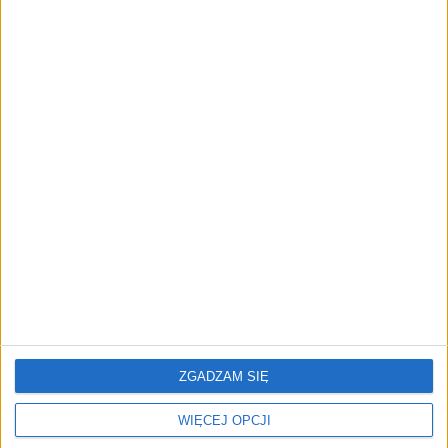
przedsiębiorstw z leasingiem
NOWE TECHNOLOGIE
Rynek aplikacji fitness zapomniał o
trenerach. Polski startup
TrainMaster.pro buduje dla nich
cyfrowe zaplecze do prowadzenia
biznesu
REKLAMA
ZGADZAM SIĘ
WIĘCEJ OPCJI