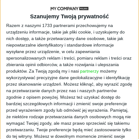
się namnażać
Szanujemy Twoją prywatność
AKTUALNOŚCI
Razem z naszymi 1733 partnerami przechowujemy na
ByteDance idzie po AI numer
urządzeniu informacje, takie jak pliki cookie, i uzyskujemy do
jeden. Właściciel TikToka trenuje
nich dostęp, a także przetwarzamy dane osobowe, takie jak
model o nawet 10 bln parametrów
niepowtarzalne identyfikatory i standardowe informacje
wysyłane przez urządzenie, w celu zapewniania
AKTUALNOŚCI
spersonalizowanych reklam i treści, pomiaru reklam i treści oraz
„Nie rób tego!”. Co dziesiąty polski
zbierania opinii odbiorców, a także rozwijania i ulepszania
przedsiębiorca szczerze odradza
produktów.
Za Twoją zgodą my i nasi
partnerzy
możemy
pójście na swoje
wykorzystywać precyzyjne dane geolokalizacyjne i identyfikację
przez skanowanie urządzeń. Możesz kliknąć, aby wyrazić zgodę
AKTUALNOŚCI
na przetwarzanie danych przez nas i naszych partnerów
Klaavi, czyli wyjątkowa klawiatura
zgodnie z opisem powyżej. Możesz też uzyskać dostęp do
ekranowa. Nowy projekt byłego
bardziej szczegółowych informacji i zmienić swoje preferencje
wiceministra
przed wyrażeniem zgody lub odmówić jej wyrażenia.
Pamiętaj,
że niektóre rodzaje przetwarzania danych osobowych mogą nie
STARTUPY
wymagać Twojej zgody, ale masz prawo sprzeciwić się takiemu
Od pomysłu do gotowej strony
przetwarzaniu. Twoje preferencje będą mieć zastosowanie tylko
sprzedażowej w pięć minut. Rusza
do tej witryny. Możesz w dowolnym momencie zmienić swoje