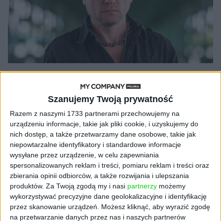
NOWE TECHNOLOGIE
Rusza kampania crowdfundingowa
Szanujemy Twoją prywatność
WeirdFish. W fazie koncepcyjnej
Razem z naszymi 1733 partnerami przechowujemy na
spółki pozostają 3 nowe projekty
urządzeniu informacje, takie jak pliki cookie, i uzyskujemy do
Kuba Dobroszek (oprac.)
21.07.2021
nich dostęp, a także przetwarzamy dane osobowe, takie jak
niepowtarzalne identyfikatory i standardowe informacje
wysyłane przez urządzenie, w celu zapewniania
spersonalizowanych reklam i treści, pomiaru reklam i treści oraz
zbierania opinii odbiorców, a także rozwijania i ulepszania
NAJNOWSZE
produktów.
Za Twoją zgodą my i nasi
partnerzy
możemy
wykorzystywać precyzyjne dane geolokalizacyjne i identyfikację
przez skanowanie urządzeń. Możesz kliknąć, aby wyrazić zgodę
AKTUALNOŚCI
na przetwarzanie danych przez nas i naszych partnerów
AI stworzyła wirusy, które nie