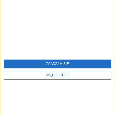
Prawie 62 mld zł na inwestycje
przedsiębiorstw z leasingiem
NOWE TECHNOLOGIE
Rynek aplikacji fitness zapomniał o
trenerach. Polski startup
TrainMaster.pro buduje dla nich
cyfrowe zaplecze do prowadzenia
biznesu
ZGADZAM SIĘ
WIĘCEJ OPCJI
REKLAMA