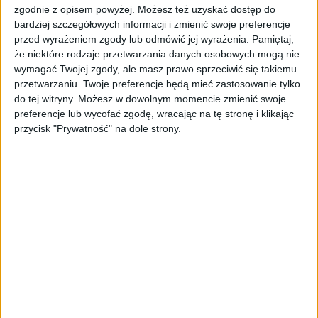
zgodnie z opisem powyżej. Możesz też uzyskać dostęp do
istnieją w naturze. 16 z nich zaczęło
bardziej szczegółowych informacji i zmienić swoje preferencje
się namnażać
przed wyrażeniem zgody lub odmówić jej wyrażenia.
Pamiętaj,
że niektóre rodzaje przetwarzania danych osobowych mogą nie
AKTUALNOŚCI
wymagać Twojej zgody, ale masz prawo sprzeciwić się takiemu
ByteDance idzie po AI numer
przetwarzaniu. Twoje preferencje będą mieć zastosowanie tylko
jeden. Właściciel TikToka trenuje
do tej witryny. Możesz w dowolnym momencie zmienić swoje
model o nawet 10 bln parametrów
preferencje lub wycofać zgodę, wracając na tę stronę i klikając
przycisk "Prywatność" na dole strony.
AKTUALNOŚCI
„Nie rób tego!”. Co dziesiąty polski
przedsiębiorca szczerze odradza
pójście na swoje
AKTUALNOŚCI
Klaavi, czyli wyjątkowa klawiatura
ekranowa. Nowy projekt byłego
wiceministra
STARTUPY
Od pomysłu do gotowej strony