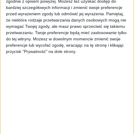
zgodnie z opisem powyżej. Możesz też uzyskać dostęp do
się namnażać
bardziej szczegółowych informacji i zmienić swoje preferencje
przed wyrażeniem zgody lub odmówić jej wyrażenia.
Pamiętaj,
AKTUALNOŚCI
że niektóre rodzaje przetwarzania danych osobowych mogą nie
ByteDance idzie po AI numer
wymagać Twojej zgody, ale masz prawo sprzeciwić się takiemu
jeden. Właściciel TikToka trenuje
przetwarzaniu. Twoje preferencje będą mieć zastosowanie tylko
model o nawet 10 bln parametrów
do tej witryny. Możesz w dowolnym momencie zmienić swoje
preferencje lub wycofać zgodę, wracając na tę stronę i klikając
AKTUALNOŚCI
przycisk "Prywatność" na dole strony.
„Nie rób tego!”. Co dziesiąty polski
przedsiębiorca szczerze odradza
pójście na swoje
AKTUALNOŚCI
Klaavi, czyli wyjątkowa klawiatura
ekranowa. Nowy projekt byłego
wiceministra
STARTUPY
Od pomysłu do gotowej strony
sprzedażowej w pięć minut. Rusza
PAGEnza – polski kreator landing