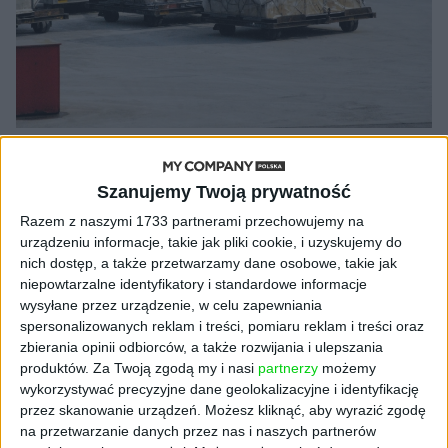
AKTUALNOŚCI
Jak branża logistyczna może
Szanujemy Twoją prywatność
poradzić sobie z lockdownem?
Razem z naszymi 1733 partnerami przechowujemy na
Kuba Dobroszek (oprac.)
27.10.2020
urządzeniu informacje, takie jak pliki cookie, i uzyskujemy do
nich dostęp, a także przetwarzamy dane osobowe, takie jak
niepowtarzalne identyfikatory i standardowe informacje
wysyłane przez urządzenie, w celu zapewniania
spersonalizowanych reklam i treści, pomiaru reklam i treści oraz
NAJNOWSZE
zbierania opinii odbiorców, a także rozwijania i ulepszania
produktów.
Za Twoją zgodą my i nasi
partnerzy
możemy
wykorzystywać precyzyjne dane geolokalizacyjne i identyfikację
AKTUALNOŚCI
przez skanowanie urządzeń. Możesz kliknąć, aby wyrazić zgodę
AI stworzyła wirusy, które nie
na przetwarzanie danych przez nas i naszych partnerów
istnieją w naturze. 16 z nich zaczęło