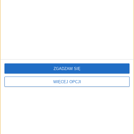
przedsiębiorstw z leasingiem
NOWE TECHNOLOGIE
Rynek aplikacji fitness zapomniał o
trenerach. Polski startup
TrainMaster.pro buduje dla nich
cyfrowe zaplecze do prowadzenia
biznesu
ZGADZAM SIĘ
WIĘCEJ OPCJI
REKLAMA