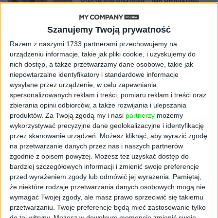
chaos w e-commerce?
Szanujemy Twoją prywatność
STARTUPY
Widzą tajne tunele i korozję przez
Razem z naszymi 1733 partnerami przechowujemy na
beton. Muotech stworzył
urządzeniu informacje, takie jak pliki cookie, i uzyskujemy do
kosmiczne RTG, które nie
nich dostęp, a także przetwarzamy dane osobowe, takie jak
potrzebuje prądu
niepowtarzalne identyfikatory i standardowe informacje
wysyłane przez urządzenie, w celu zapewniania
spersonalizowanych reklam i treści, pomiaru reklam i treści oraz
AKTUALNOŚCI
AI zamiast Google? Już niedługo
zbierania opinii odbiorców, a także rozwijania i ulepszania
boty będą decydować, gdzie
produktów.
Za Twoją zgodą my i nasi
partnerzy
możemy
zrobisz zakupy
wykorzystywać precyzyjne dane geolokalizacyjne i identyfikację
przez skanowanie urządzeń. Możesz kliknąć, aby wyrazić zgodę
na przetwarzanie danych przez nas i naszych partnerów
AKTUALNOŚCI
zgodnie z opisem powyżej. Możesz też uzyskać dostęp do
Prawie 62 mld zł na inwestycje
bardziej szczegółowych informacji i zmienić swoje preferencje
przedsiębiorstw z leasingiem
przed wyrażeniem zgody lub odmówić jej wyrażenia.
Pamiętaj,
że niektóre rodzaje przetwarzania danych osobowych mogą nie
NOWE TECHNOLOGIE
wymagać Twojej zgody, ale masz prawo sprzeciwić się takiemu
Rynek aplikacji fitness zapomniał o
przetwarzaniu. Twoje preferencje będą mieć zastosowanie tylko
trenerach. Polski startup
do tej witryny. Możesz w dowolnym momencie zmienić swoje