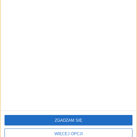
FAJRANT
"Efekt 1670" - jak serial rozpalił
miłość Polaków do sarmatów?
AKTUALNOŚCI
ICEYE pierwszą spółką wspartą
przez fundusz Scaleup Europe
Komisji Europejskiej
REKLAMA
ZGADZAM SIĘ
WIĘCEJ OPCJI