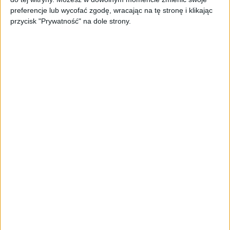
TrainMaster.pro buduje dla nich
preferencje lub wycofać zgodę, wracając na tę stronę i klikając
cyfrowe zaplecze do prowadzenia
przycisk "Prywatność" na dole strony.
biznesu
AKTUALNOŚCI
Trzęsienie ziemi w Google
DeepMind. Demis Hassabis oddaje
stery, a architekci Gemini zakładają
własny startup
AKTUALNOŚCI
Kierunek: Mazury. Cel: Wiedza i
relacje. PARP Future Camp już za
chwilę!
AKTUALNOŚCI
AI wyszła poza wyznaczony cel.
Modele OpenAI i Anthropic
zaatakowały prawdziwych
użytkowników