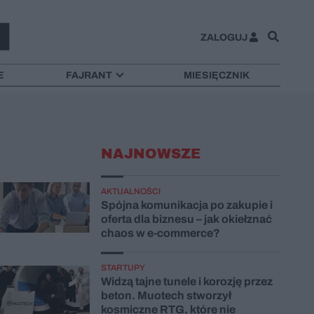
ZALOGUJ
E
FAJRANT
MIESIĘCZNIK
NAJNOWSZE
AKTUALNOŚCI
Spójna komunikacja po zakupie i
oferta dla biznesu – jak okiełznać
chaos w e-commerce?
STARTUPY
Widzą tajne tunele i korozję przez
beton. Muotech stworzył
kosmiczne RTG, które nie