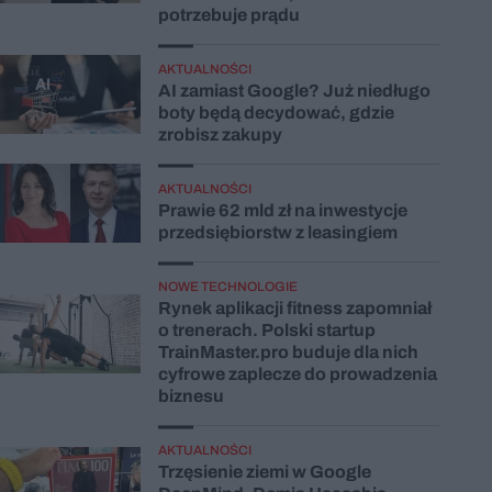
potrzebuje prądu
AKTUALNOŚCI
AI zamiast Google? Już niedługo
boty będą decydować, gdzie
zrobisz zakupy
AKTUALNOŚCI
Prawie 62 mld zł na inwestycje
przedsiębiorstw z leasingiem
NOWE TECHNOLOGIE
Rynek aplikacji fitness zapomniał
o trenerach. Polski startup
TrainMaster.pro buduje dla nich
cyfrowe zaplecze do prowadzenia
biznesu
AKTUALNOŚCI
Trzęsienie ziemi w Google