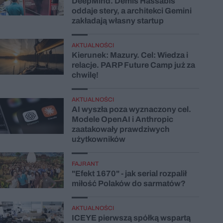
DeepMind. Demis Hassabis
oddaje stery, a architekci Gemini
zakładają własny startup
AKTUALNOŚCI
Kierunek: Mazury. Cel: Wiedza i
relacje. PARP Future Camp już za
chwilę!
AKTUALNOŚCI
AI wyszła poza wyznaczony cel.
Modele OpenAI i Anthropic
zaatakowały prawdziwych
użytkowników
FAJRANT
"Efekt 1670" - jak serial rozpalił
miłość Polaków do sarmatów?
AKTUALNOŚCI
ICEYE pierwszą spółką wspartą