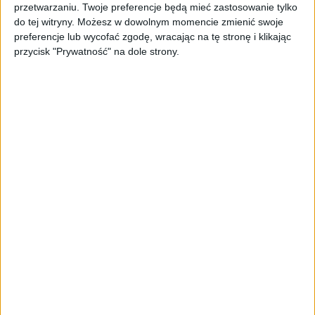
page’y oparty na AI
przetwarzaniu. Twoje preferencje będą mieć zastosowanie tylko
do tej witryny. Możesz w dowolnym momencie zmienić swoje
preferencje lub wycofać zgodę, wracając na tę stronę i klikając
AKTUALNOŚCI
przycisk "Prywatność" na dole strony.
Spójna komunikacja po zakupie i
oferta dla biznesu – jak okiełznać
chaos w e-commerce?
STARTUPY
Widzą tajne tunele i korozję przez
beton. Muotech stworzył
kosmiczne RTG, które nie
potrzebuje prądu
AKTUALNOŚCI
AI zamiast Google? Już niedługo
boty będą decydować, gdzie
zrobisz zakupy
AKTUALNOŚCI
Prawie 62 mld zł na inwestycje
przedsiębiorstw z leasingiem