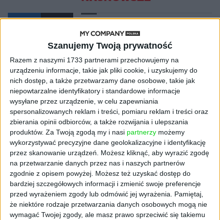
AKTUALNOŚCI
ByteDance idzie po AI numer
jeden. Właściciel TikToka trenuje
Szanujemy Twoją prywatność
model o nawet 10 bln parametrów
Razem z naszymi 1733 partnerami przechowujemy na
urządzeniu informacje, takie jak pliki cookie, i uzyskujemy do
AKTUALNOŚCI
nich dostęp, a także przetwarzamy dane osobowe, takie jak
„Nie rób tego!”. Co dziesiąty polski
niepowtarzalne identyfikatory i standardowe informacje
przedsiębiorca szczerze odradza
wysyłane przez urządzenie, w celu zapewniania
pójście na swoje
spersonalizowanych reklam i treści, pomiaru reklam i treści oraz
zbierania opinii odbiorców, a także rozwijania i ulepszania
AKTUALNOŚCI
produktów.
Za Twoją zgodą my i nasi
partnerzy
możemy
Klaavi, czyli wyjątkowa klawiatura
wykorzystywać precyzyjne dane geolokalizacyjne i identyfikację
ekranowa. Nowy projekt byłego
przez skanowanie urządzeń. Możesz kliknąć, aby wyrazić zgodę
wiceministra
na przetwarzanie danych przez nas i naszych partnerów
zgodnie z opisem powyżej. Możesz też uzyskać dostęp do
bardziej szczegółowych informacji i zmienić swoje preferencje
STARTUPY
Od pomysłu do gotowej strony
przed wyrażeniem zgody lub odmówić jej wyrażenia.
Pamiętaj,
sprzedażowej w pięć minut. Rusza
że niektóre rodzaje przetwarzania danych osobowych mogą nie
PAGEnza – polski kreator landing
wymagać Twojej zgody, ale masz prawo sprzeciwić się takiemu