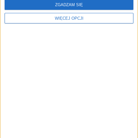
REKLAMA
ZGADZAM SIĘ
WIĘCEJ OPCJI
Aktualności
Ludzie
Startupy
Rynki
Raporty
Poradniki
Moja firma
Fajrant
Zielona transformacja
Nowe technologie
Tematy
Miesięcznik
Reklama i współpraca
Redakcja
Regulamin
Polityka prywatności
Kontakt