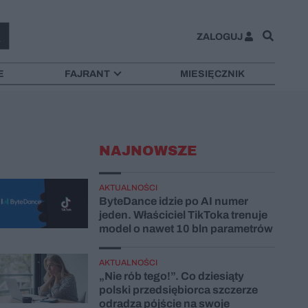
ZALOGUJ
E
FAJRANT
MIESIĘCZNIK
NAJNOWSZE
AKTUALNOŚCI
ByteDance idzie po AI numer
jeden. Właściciel TikToka trenuje
model o nawet 10 bln parametrów
AKTUALNOŚCI
„Nie rób tego!”. Co dziesiąty
polski przedsiębiorca szczerze
odradza pójście na swoje