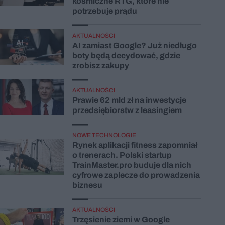
kosmiczne RTG, które nie
potrzebuje prądu
AKTUALNOŚCI
AI zamiast Google? Już niedługo
boty będą decydować, gdzie
zrobisz zakupy
AKTUALNOŚCI
Prawie 62 mld zł na inwestycje
przedsiębiorstw z leasingiem
NOWE TECHNOLOGIE
Rynek aplikacji fitness zapomniał
o trenerach. Polski startup
TrainMaster.pro buduje dla nich
cyfrowe zaplecze do prowadzenia
biznesu
AKTUALNOŚCI
Trzęsienie ziemi w Google