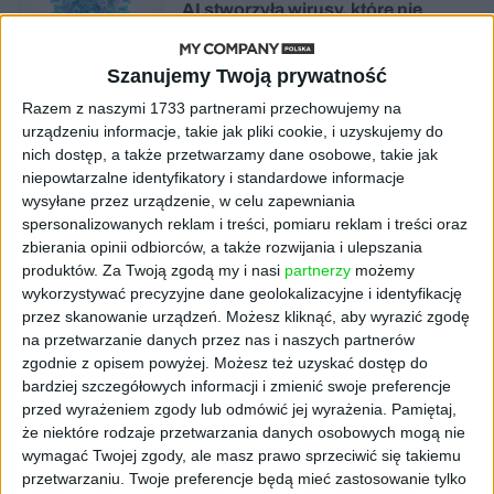
AI stworzyła wirusy, które nie
istnieją w naturze. 16 z nich zaczęło
się namnażać
Szanujemy Twoją prywatność
Razem z naszymi 1733 partnerami przechowujemy na
AKTUALNOŚCI
ByteDance idzie po AI numer
urządzeniu informacje, takie jak pliki cookie, i uzyskujemy do
jeden. Właściciel TikToka trenuje
nich dostęp, a także przetwarzamy dane osobowe, takie jak
model o nawet 10 bln parametrów
niepowtarzalne identyfikatory i standardowe informacje
wysyłane przez urządzenie, w celu zapewniania
spersonalizowanych reklam i treści, pomiaru reklam i treści oraz
AKTUALNOŚCI
zbierania opinii odbiorców, a także rozwijania i ulepszania
„Nie rób tego!”. Co dziesiąty polski
produktów.
Za Twoją zgodą my i nasi
partnerzy
możemy
przedsiębiorca szczerze odradza
pójście na swoje
wykorzystywać precyzyjne dane geolokalizacyjne i identyfikację
przez skanowanie urządzeń. Możesz kliknąć, aby wyrazić zgodę
na przetwarzanie danych przez nas i naszych partnerów
AKTUALNOŚCI
zgodnie z opisem powyżej. Możesz też uzyskać dostęp do
Klaavi, czyli wyjątkowa klawiatura
bardziej szczegółowych informacji i zmienić swoje preferencje
ekranowa. Nowy projekt byłego
przed wyrażeniem zgody lub odmówić jej wyrażenia.
Pamiętaj,
wiceministra
że niektóre rodzaje przetwarzania danych osobowych mogą nie
wymagać Twojej zgody, ale masz prawo sprzeciwić się takiemu
STARTUPY
przetwarzaniu. Twoje preferencje będą mieć zastosowanie tylko
Od pomysłu do gotowej strony