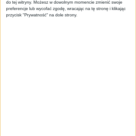
do tej witryny. Możesz w dowolnym momencie zmienić swoje
sprzedażowej w pięć minut. Rusza
preferencje lub wycofać zgodę, wracając na tę stronę i klikając
PAGEnza – polski kreator landing
przycisk "Prywatność" na dole strony.
page’y oparty na AI
AKTUALNOŚCI
Spójna komunikacja po zakupie i
oferta dla biznesu – jak okiełznać
chaos w e-commerce?
STARTUPY
Widzą tajne tunele i korozję przez
beton. Muotech stworzył
kosmiczne RTG, które nie
potrzebuje prądu
AKTUALNOŚCI
AI zamiast Google? Już niedługo
boty będą decydować, gdzie
zrobisz zakupy