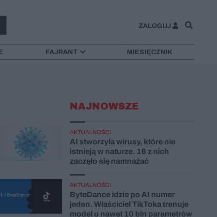
ZALOGUJ
E
FAJRANT
MIESIĘCZNIK
NAJNOWSZE
AKTUALNOŚCI
AI stworzyła wirusy, które nie
istnieją w naturze. 16 z nich
zaczęło się namnażać
AKTUALNOŚCI
ByteDance idzie po AI numer
jeden. Właściciel TikToka trenuje
model o nawet 10 bln parametrów