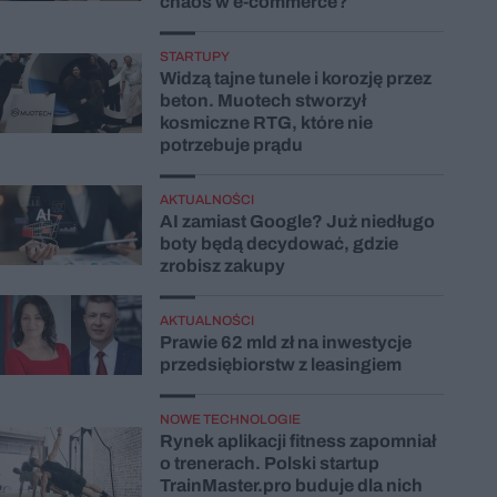
chaos w e-commerce?
STARTUPY
Widzą tajne tunele i korozję przez
beton. Muotech stworzył
kosmiczne RTG, które nie
potrzebuje prądu
AKTUALNOŚCI
AI zamiast Google? Już niedługo
boty będą decydować, gdzie
zrobisz zakupy
AKTUALNOŚCI
Prawie 62 mld zł na inwestycje
przedsiębiorstw z leasingiem
NOWE TECHNOLOGIE
Rynek aplikacji fitness zapomniał
o trenerach. Polski startup
TrainMaster.pro buduje dla nich