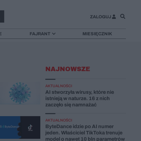
ZALOGUJ
E
FAJRANT
MIESIĘCZNIK
NAJNOWSZE
AKTUALNOŚCI
AI stworzyła wirusy, które nie
istnieją w naturze. 16 z nich
zaczęło się namnażać
AKTUALNOŚCI
ByteDance idzie po AI numer
jeden. Właściciel TikToka trenuje
model o nawet 10 bln parametrów