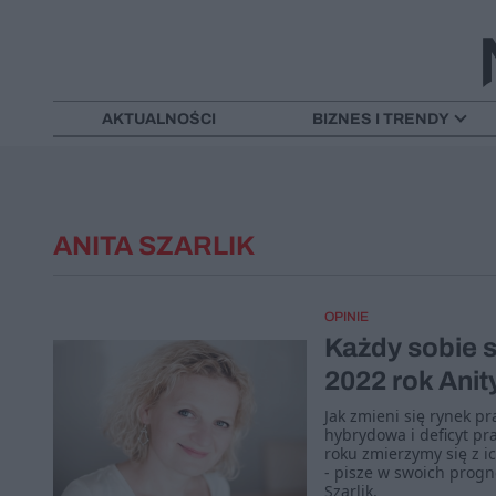
AKTUALNOŚCI
BIZNES I TRENDY
ANITA SZARLIK
OPINIE
Każdy sobie s
2022 rok Anity
Jak zmieni się rynek pr
hybrydowa i deficyt p
roku zmierzymy się z i
- pisze w swoich progn
Szarlik.