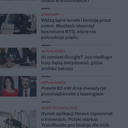
chaos w e-commerce?
STARTUPY
Widzą tajne tunele i korozję przez
beton. Muotech stworzył
kosmiczne RTG, które nie
potrzebuje prądu
AKTUALNOŚCI
AI zamiast Google? Już niedługo
boty będą decydować, gdzie
zrobisz zakupy
AKTUALNOŚCI
Prawie 62 mld zł na inwestycje
przedsiębiorstw z leasingiem
NOWE TECHNOLOGIE
Rynek aplikacji fitness zapomniał
o trenerach. Polski startup
TrainMaster.pro buduje dla nich