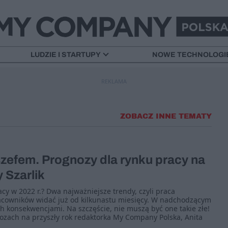
LUDZIE I STARTUPY
NOWE TECHNOLOGI
REKLAMA
ZOBACZ INNE TEMATY
zefem. Prognozy dla rynku pracy na
 Szarlik
acy w 2022 r.? Dwa najważniejsze trendy, czyli praca
racowników widać już od kilkunastu miesięcy. W nadchodzącym
ch konsekwencjami. Na szczęście, nie muszą być one takie złe!
ozach na przyszły rok redaktorka My Company Polska, Anita