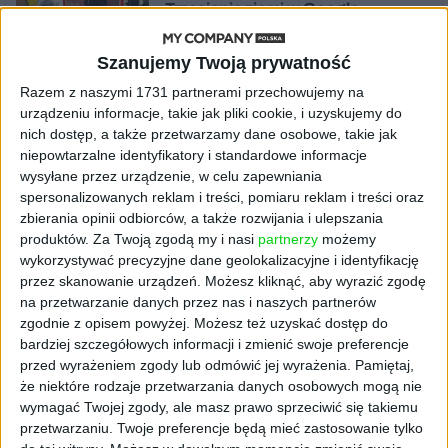
Trzęsienie ziemi w Google
DeepMind. Demis Hassabis oddaje
stery, a architekci Gemini zakładają
Szanujemy Twoją prywatność
własny startup
Razem z naszymi 1731 partnerami przechowujemy na
urządzeniu informacje, takie jak pliki cookie, i uzyskujemy do
AKTUALNOŚCI
nich dostęp, a także przetwarzamy dane osobowe, takie jak
Kierunek: Mazury. Cel: Wiedza i
niepowtarzalne identyfikatory i standardowe informacje
relacje. PARP Future Camp już za
wysyłane przez urządzenie, w celu zapewniania
chwilę!
spersonalizowanych reklam i treści, pomiaru reklam i treści oraz
zbierania opinii odbiorców, a także rozwijania i ulepszania
AKTUALNOŚCI
produktów.
Za Twoją zgodą my i nasi
partnerzy
możemy
AI wyszła poza wyznaczony cel.
wykorzystywać precyzyjne dane geolokalizacyjne i identyfikację
Modele OpenAI i Anthropic
przez skanowanie urządzeń. Możesz kliknąć, aby wyrazić zgodę
zaatakowały prawdziwych
na przetwarzanie danych przez nas i naszych partnerów
użytkowników
zgodnie z opisem powyżej. Możesz też uzyskać dostęp do
bardziej szczegółowych informacji i zmienić swoje preferencje
FAJRANT
przed wyrażeniem zgody lub odmówić jej wyrażenia.
Pamiętaj,
"Efekt 1670" - jak serial rozpalił
że niektóre rodzaje przetwarzania danych osobowych mogą nie
miłość Polaków do sarmatów?
wymagać Twojej zgody, ale masz prawo sprzeciwić się takiemu
przetwarzaniu. Twoje preferencje będą mieć zastosowanie tylko
AKTUALNOŚCI