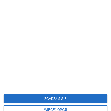
AKTUALNOŚCI
Od wirtualnej kawy do zaplecza dla
twórców. buycoffee.to nawiązuje
współpracę z JackSEO
AKTUALNOŚCI
Firmy wydają coraz więcej na AI w
sprzedaży. Dlaczego większość nie
widzi efektów?
REKLAMA
ZGADZAM SIĘ
WIĘCEJ OPCJI