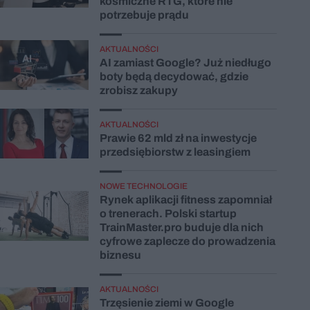
kosmiczne RTG, które nie
potrzebuje prądu
AKTUALNOŚCI
AI zamiast Google? Już niedługo
boty będą decydować, gdzie
zrobisz zakupy
AKTUALNOŚCI
Prawie 62 mld zł na inwestycje
przedsiębiorstw z leasingiem
NOWE TECHNOLOGIE
Rynek aplikacji fitness zapomniał
o trenerach. Polski startup
TrainMaster.pro buduje dla nich
cyfrowe zaplecze do prowadzenia
biznesu
AKTUALNOŚCI
Trzęsienie ziemi w Google