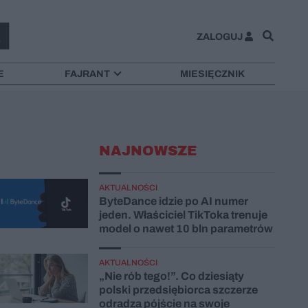
ZALOGUJ
E
FAJRANT
MIESIĘCZNIK
NAJNOWSZE
AKTUALNOŚCI
ByteDance idzie po AI numer
jeden. Właściciel TikToka trenuje
model o nawet 10 bln parametrów
AKTUALNOŚCI
„Nie rób tego!”. Co dziesiąty
polski przedsiębiorca szczerze
odradza pójście na swoje