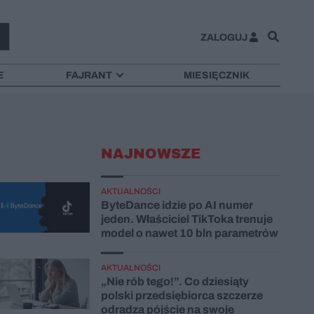
ZALOGUJ
E
FAJRANT
MIESIĘCZNIK
NAJNOWSZE
AKTUALNOŚCI
ByteDance idzie po AI numer
jeden. Właściciel TikToka trenuje
model o nawet 10 bln parametrów
AKTUALNOŚCI
„Nie rób tego!”. Co dziesiąty
polski przedsiębiorca szczerze
odradza pójście na swoje