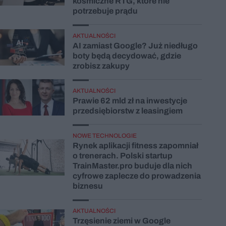
kosmiczne RTG, które nie
potrzebuje prądu
AKTUALNOŚCI
AI zamiast Google? Już niedługo
boty będą decydować, gdzie
zrobisz zakupy
AKTUALNOŚCI
Prawie 62 mld zł na inwestycje
przedsiębiorstw z leasingiem
NOWE TECHNOLOGIE
Rynek aplikacji fitness zapomniał
o trenerach. Polski startup
TrainMaster.pro buduje dla nich
cyfrowe zaplecze do prowadzenia
biznesu
AKTUALNOŚCI
Trzęsienie ziemi w Google