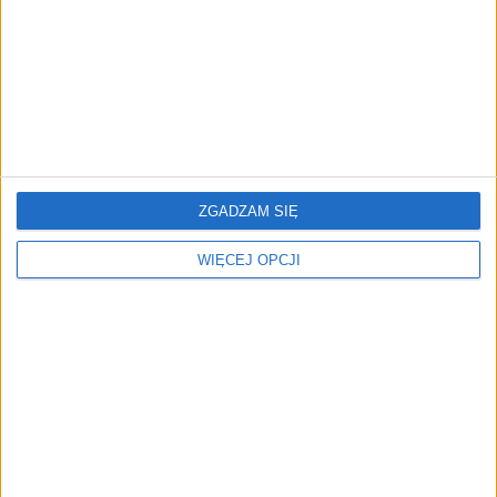
Rynek aplikacji fitness zapomniał o
trenerach. Polski startup
TrainMaster.pro buduje dla nich
cyfrowe zaplecze do prowadzenia
biznesu
ZGADZAM SIĘ
WIĘCEJ OPCJI
REKLAMA