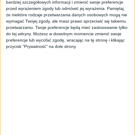
bardziej szczegółowych informacji i zmienić swoje preferencje
ByteDance idzie po AI numer
przed wyrażeniem zgody lub odmówić jej wyrażenia.
Pamiętaj,
jeden. Właściciel TikToka trenuje
że niektóre rodzaje przetwarzania danych osobowych mogą nie
model o nawet 10 bln parametrów
wymagać Twojej zgody, ale masz prawo sprzeciwić się takiemu
przetwarzaniu. Twoje preferencje będą mieć zastosowanie tylko
AKTUALNOŚCI
do tej witryny. Możesz w dowolnym momencie zmienić swoje
„Nie rób tego!”. Co dziesiąty polski
preferencje lub wycofać zgodę, wracając na tę stronę i klikając
przedsiębiorca szczerze odradza
przycisk "Prywatność" na dole strony.
pójście na swoje
AKTUALNOŚCI
Klaavi, czyli wyjątkowa klawiatura
ekranowa. Nowy projekt byłego
wiceministra
STARTUPY
Od pomysłu do gotowej strony
sprzedażowej w pięć minut. Rusza
PAGEnza – polski kreator landing
page’y oparty na AI