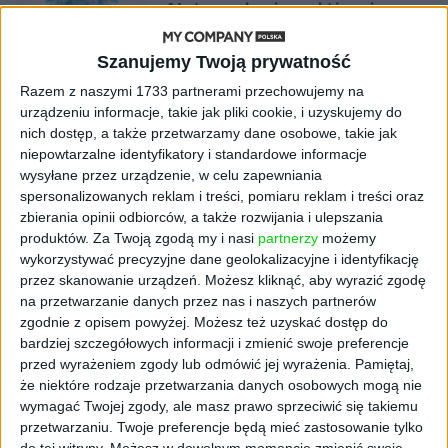
AI stworzyła wirusy, które nie
istnieją w naturze. 16 z nich zaczęło
się namnażać
Szanujemy Twoją prywatność
Razem z naszymi 1733 partnerami przechowujemy na
AKTUALNOŚCI
urządzeniu informacje, takie jak pliki cookie, i uzyskujemy do
ByteDance idzie po AI numer
nich dostęp, a także przetwarzamy dane osobowe, takie jak
jeden. Właściciel TikToka trenuje
niepowtarzalne identyfikatory i standardowe informacje
model o nawet 10 bln parametrów
wysyłane przez urządzenie, w celu zapewniania
spersonalizowanych reklam i treści, pomiaru reklam i treści oraz
AKTUALNOŚCI
zbierania opinii odbiorców, a także rozwijania i ulepszania
„Nie rób tego!”. Co dziesiąty polski
produktów.
Za Twoją zgodą my i nasi
partnerzy
możemy
przedsiębiorca szczerze odradza
wykorzystywać precyzyjne dane geolokalizacyjne i identyfikację
pójście na swoje
przez skanowanie urządzeń. Możesz kliknąć, aby wyrazić zgodę
na przetwarzanie danych przez nas i naszych partnerów
AKTUALNOŚCI
zgodnie z opisem powyżej. Możesz też uzyskać dostęp do
Klaavi, czyli wyjątkowa klawiatura
bardziej szczegółowych informacji i zmienić swoje preferencje
ekranowa. Nowy projekt byłego
przed wyrażeniem zgody lub odmówić jej wyrażenia.
Pamiętaj,
wiceministra
że niektóre rodzaje przetwarzania danych osobowych mogą nie
wymagać Twojej zgody, ale masz prawo sprzeciwić się takiemu
STARTUPY
przetwarzaniu. Twoje preferencje będą mieć zastosowanie tylko
Od pomysłu do gotowej strony