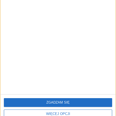
AKTUALNOŚCI
Prawie 62 mld zł na inwestycje
przedsiębiorstw z leasingiem
NOWE TECHNOLOGIE
Rynek aplikacji fitness zapomniał o
trenerach. Polski startup
TrainMaster.pro buduje dla nich
cyfrowe zaplecze do prowadzenia
biznesu
REKLAMA
ZGADZAM SIĘ
WIĘCEJ OPCJI