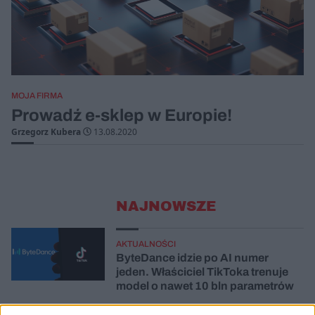
MOJA FIRMA
Prowadź e-sklep w Europie!
Grzegorz Kubera
13.08.2020
NAJNOWSZE
AKTUALNOŚCI
ByteDance idzie po AI numer
jeden. Właściciel TikToka trenuje
model o nawet 10 bln parametrów