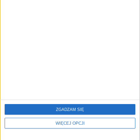
AKTUALNOŚCI
Trzęsienie ziemi w Google
DeepMind. Demis Hassabis oddaje
stery, a architekci Gemini zakładają
własny startup
REKLAMA
ZGADZAM SIĘ
WIĘCEJ OPCJI