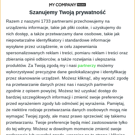
AKTUALNOŚCI
„Nie rób tego!”. Co dziesiąty polski
Szanujemy Twoją prywatność
przedsiębiorca szczerze odradza
pójście na swoje
Razem z naszymi 1733 partnerami przechowujemy na
urządzeniu informacje, takie jak pliki cookie, i uzyskujemy do
nich dostęp, a także przetwarzamy dane osobowe, takie jak
AKTUALNOŚCI
niepowtarzalne identyfikatory i standardowe informacje
Klaavi, czyli wyjątkowa klawiatura
wysyłane przez urządzenie, w celu zapewniania
ekranowa. Nowy projekt byłego
spersonalizowanych reklam i treści, pomiaru reklam i treści oraz
wiceministra
zbierania opinii odbiorców, a także rozwijania i ulepszania
produktów.
Za Twoją zgodą my i nasi
partnerzy
możemy
STARTUPY
wykorzystywać precyzyjne dane geolokalizacyjne i identyfikację
Od pomysłu do gotowej strony
przez skanowanie urządzeń. Możesz kliknąć, aby wyrazić zgodę
sprzedażowej w pięć minut. Rusza
na przetwarzanie danych przez nas i naszych partnerów
PAGEnza – polski kreator landing
zgodnie z opisem powyżej. Możesz też uzyskać dostęp do
page’y oparty na AI
bardziej szczegółowych informacji i zmienić swoje preferencje
przed wyrażeniem zgody lub odmówić jej wyrażenia.
Pamiętaj,
AKTUALNOŚCI
że niektóre rodzaje przetwarzania danych osobowych mogą nie
Spójna komunikacja po zakupie i
wymagać Twojej zgody, ale masz prawo sprzeciwić się takiemu
oferta dla biznesu – jak okiełznać
przetwarzaniu. Twoje preferencje będą mieć zastosowanie tylko
chaos w e-commerce?
do tej witryny. Możesz w dowolnym momencie zmienić swoje