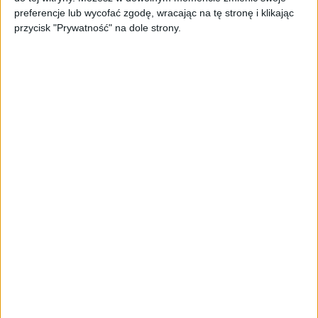
oferta dla biznesu – jak okiełznać
preferencje lub wycofać zgodę, wracając na tę stronę i klikając
chaos w e-commerce?
przycisk "Prywatność" na dole strony.
STARTUPY
Widzą tajne tunele i korozję przez
beton. Muotech stworzył
kosmiczne RTG, które nie
potrzebuje prądu
AKTUALNOŚCI
AI zamiast Google? Już niedługo
boty będą decydować, gdzie
zrobisz zakupy
AKTUALNOŚCI
Prawie 62 mld zł na inwestycje
przedsiębiorstw z leasingiem
NOWE TECHNOLOGIE
Rynek aplikacji fitness zapomniał o
trenerach. Polski startup