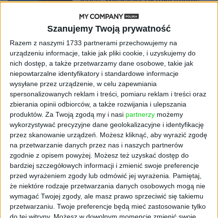
model o nawet 10 bln parametrów
Szanujemy Twoją prywatność
AKTUALNOŚCI
„Nie rób tego!”. Co dziesiąty polski
Razem z naszymi 1733 partnerami przechowujemy na
przedsiębiorca szczerze odradza
urządzeniu informacje, takie jak pliki cookie, i uzyskujemy do
pójście na swoje
nich dostęp, a także przetwarzamy dane osobowe, takie jak
niepowtarzalne identyfikatory i standardowe informacje
wysyłane przez urządzenie, w celu zapewniania
AKTUALNOŚCI
spersonalizowanych reklam i treści, pomiaru reklam i treści oraz
Klaavi, czyli wyjątkowa klawiatura
zbierania opinii odbiorców, a także rozwijania i ulepszania
ekranowa. Nowy projekt byłego
produktów.
Za Twoją zgodą my i nasi
partnerzy
możemy
wiceministra
wykorzystywać precyzyjne dane geolokalizacyjne i identyfikację
przez skanowanie urządzeń. Możesz kliknąć, aby wyrazić zgodę
STARTUPY
na przetwarzanie danych przez nas i naszych partnerów
Od pomysłu do gotowej strony
zgodnie z opisem powyżej. Możesz też uzyskać dostęp do
sprzedażowej w pięć minut. Rusza
bardziej szczegółowych informacji i zmienić swoje preferencje
PAGEnza – polski kreator landing
przed wyrażeniem zgody lub odmówić jej wyrażenia.
Pamiętaj,
page’y oparty na AI
że niektóre rodzaje przetwarzania danych osobowych mogą nie
wymagać Twojej zgody, ale masz prawo sprzeciwić się takiemu
AKTUALNOŚCI
przetwarzaniu. Twoje preferencje będą mieć zastosowanie tylko
Spójna komunikacja po zakupie i
do tej witryny. Możesz w dowolnym momencie zmienić swoje