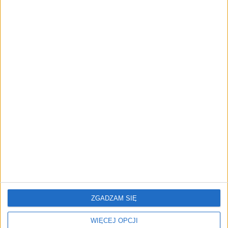
TrainMaster.pro buduje dla nich
cyfrowe zaplecze do prowadzenia
biznesu
AKTUALNOŚCI
Trzęsienie ziemi w Google
DeepMind. Demis Hassabis oddaje
stery, a architekci Gemini zakładają
własny startup
REKLAMA
ZGADZAM SIĘ
WIĘCEJ OPCJI