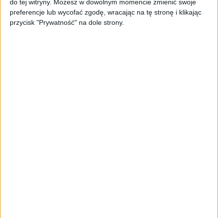
do tej witryny. Możesz w dowolnym momencie zmienić swoje
oferta dla biznesu – jak okiełznać
preferencje lub wycofać zgodę, wracając na tę stronę i klikając
chaos w e-commerce?
przycisk "Prywatność" na dole strony.
STARTUPY
Widzą tajne tunele i korozję przez
beton. Muotech stworzył
kosmiczne RTG, które nie
potrzebuje prądu
AKTUALNOŚCI
AI zamiast Google? Już niedługo
boty będą decydować, gdzie
zrobisz zakupy
AKTUALNOŚCI
Prawie 62 mld zł na inwestycje
przedsiębiorstw z leasingiem
NOWE TECHNOLOGIE
Rynek aplikacji fitness zapomniał o
trenerach. Polski startup