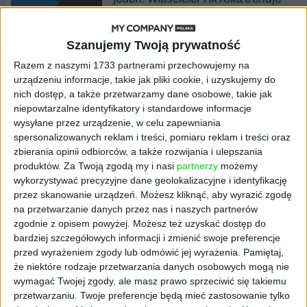
model o nawet 10 bln parametrów
Szanujemy Twoją prywatność
AKTUALNOŚCI
„Nie rób tego!”. Co dziesiąty polski
Razem z naszymi 1733 partnerami przechowujemy na
przedsiębiorca szczerze odradza
urządzeniu informacje, takie jak pliki cookie, i uzyskujemy do
pójście na swoje
nich dostęp, a także przetwarzamy dane osobowe, takie jak
niepowtarzalne identyfikatory i standardowe informacje
AKTUALNOŚCI
wysyłane przez urządzenie, w celu zapewniania
Klaavi, czyli wyjątkowa klawiatura
spersonalizowanych reklam i treści, pomiaru reklam i treści oraz
ekranowa. Nowy projekt byłego
zbierania opinii odbiorców, a także rozwijania i ulepszania
wiceministra
produktów.
Za Twoją zgodą my i nasi
partnerzy
możemy
wykorzystywać precyzyjne dane geolokalizacyjne i identyfikację
przez skanowanie urządzeń. Możesz kliknąć, aby wyrazić zgodę
STARTUPY
Od pomysłu do gotowej strony
na przetwarzanie danych przez nas i naszych partnerów
sprzedażowej w pięć minut. Rusza
zgodnie z opisem powyżej. Możesz też uzyskać dostęp do
PAGEnza – polski kreator landing
bardziej szczegółowych informacji i zmienić swoje preferencje
page’y oparty na AI
przed wyrażeniem zgody lub odmówić jej wyrażenia.
Pamiętaj,
że niektóre rodzaje przetwarzania danych osobowych mogą nie
wymagać Twojej zgody, ale masz prawo sprzeciwić się takiemu
AKTUALNOŚCI
przetwarzaniu. Twoje preferencje będą mieć zastosowanie tylko
Spójna komunikacja po zakupie i