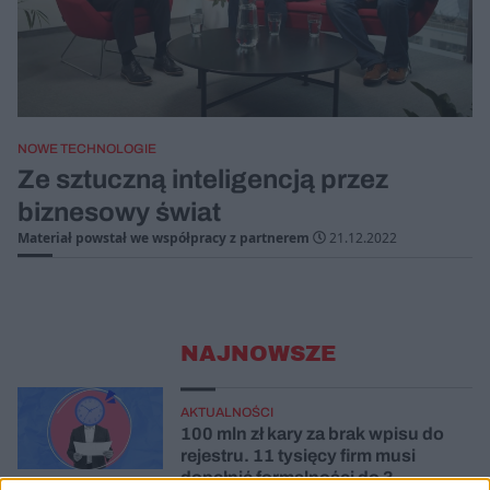
NOWE TECHNOLOGIE
Ze sztuczną inteligencją przez
biznesowy świat
Materiał powstał we współpracy z partnerem
21.12.2022
NAJNOWSZE
AKTUALNOŚCI
100 mln zł kary za brak wpisu do
rejestru. 11 tysięcy firm musi
dopełnić formalności do 3