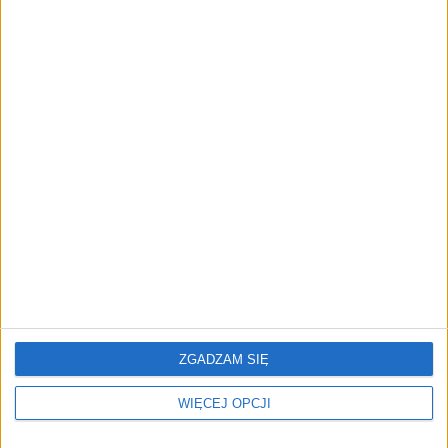
STARTUPY
Od pomysłu do gotowej strony
sprzedażowej w pięć minut. Rusza
PAGEnza – polski kreator landing
page’y oparty na AI
REKLAMA
ZGADZAM SIĘ
WIĘCEJ OPCJI