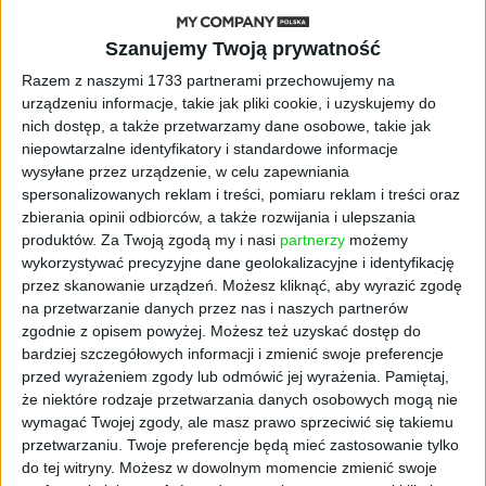
października
Szanujemy Twoją prywatność
AKTUALNOŚCI
Razem z naszymi 1733 partnerami przechowujemy na
Sól zamiast litu. Nadchodzi bateria,
urządzeniu informacje, takie jak pliki cookie, i uzyskujemy do
która może wywrócić rynek energii
nich dostęp, a także przetwarzamy dane osobowe, takie jak
niepowtarzalne identyfikatory i standardowe informacje
AKTUALNOŚCI
wysyłane przez urządzenie, w celu zapewniania
Koniec B2B jakie znamy. ZUS może
spersonalizowanych reklam i treści, pomiaru reklam i treści oraz
zapukać po pieniądze, których nie
zbierania opinii odbiorców, a także rozwijania i ulepszania
wpłacałeś przez lata
produktów.
Za Twoją zgodą my i nasi
partnerzy
możemy
wykorzystywać precyzyjne dane geolokalizacyjne i identyfikację
AKTUALNOŚCI
przez skanowanie urządzeń. Możesz kliknąć, aby wyrazić zgodę
Biznesowy sprint z nowym Oplem
na przetwarzanie danych przez nas i naszych partnerów
Astrą. Relacja z wyjątkowego
zgodnie z opisem powyżej. Możesz też uzyskać dostęp do
wydarzenia Astra Morning Run
bardziej szczegółowych informacji i zmienić swoje preferencje
Club
przed wyrażeniem zgody lub odmówić jej wyrażenia.
Pamiętaj,
że niektóre rodzaje przetwarzania danych osobowych mogą nie
AKTUALNOŚCI
wymagać Twojej zgody, ale masz prawo sprzeciwić się takiemu
Właściciel Chelsea rusza po AI. 75
przetwarzaniu. Twoje preferencje będą mieć zastosowanie tylko
mld dolarów aktywów ma przejść
do tej witryny. Możesz w dowolnym momencie zmienić swoje
technologiczną rewolucję