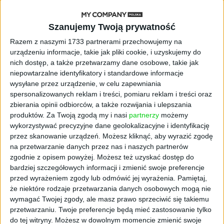
wydarzenia Astra Morning Run
Club
Szanujemy Twoją prywatność
Razem z naszymi 1733 partnerami przechowujemy na
AKTUALNOŚCI
urządzeniu informacje, takie jak pliki cookie, i uzyskujemy do
AI stworzyła wirusy, które nie
nich dostęp, a także przetwarzamy dane osobowe, takie jak
istnieją w naturze. 16 z nich zaczęło
niepowtarzalne identyfikatory i standardowe informacje
się namnażać
wysyłane przez urządzenie, w celu zapewniania
spersonalizowanych reklam i treści, pomiaru reklam i treści oraz
AKTUALNOŚCI
zbierania opinii odbiorców, a także rozwijania i ulepszania
ByteDance idzie po AI numer
produktów.
Za Twoją zgodą my i nasi
partnerzy
możemy
jeden. Właściciel TikToka trenuje
wykorzystywać precyzyjne dane geolokalizacyjne i identyfikację
model o nawet 10 bln parametrów
przez skanowanie urządzeń. Możesz kliknąć, aby wyrazić zgodę
na przetwarzanie danych przez nas i naszych partnerów
AKTUALNOŚCI
zgodnie z opisem powyżej. Możesz też uzyskać dostęp do
„Nie rób tego!”. Co dziesiąty polski
bardziej szczegółowych informacji i zmienić swoje preferencje
przedsiębiorca szczerze odradza
przed wyrażeniem zgody lub odmówić jej wyrażenia.
Pamiętaj,
pójście na swoje
że niektóre rodzaje przetwarzania danych osobowych mogą nie
wymagać Twojej zgody, ale masz prawo sprzeciwić się takiemu
AKTUALNOŚCI
przetwarzaniu. Twoje preferencje będą mieć zastosowanie tylko
Klaavi, czyli wyjątkowa klawiatura
do tej witryny. Możesz w dowolnym momencie zmienić swoje