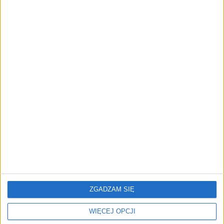
AI zamiast Google? Już niedługo
boty będą decydować, gdzie
zrobisz zakupy
AKTUALNOŚCI
Prawie 62 mld zł na inwestycje
przedsiębiorstw z leasingiem
REKLAMA
ZGADZAM SIĘ
WIĘCEJ OPCJI