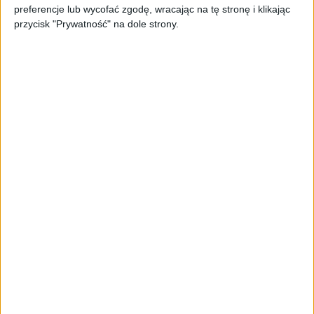
ekranowa. Nowy projekt byłego
preferencje lub wycofać zgodę, wracając na tę stronę i klikając
wiceministra
przycisk "Prywatność" na dole strony.
STARTUPY
Od pomysłu do gotowej strony
sprzedażowej w pięć minut. Rusza
PAGEnza – polski kreator landing
page’y oparty na AI
AKTUALNOŚCI
Spójna komunikacja po zakupie i
oferta dla biznesu – jak okiełznać
chaos w e-commerce?
STARTUPY
Widzą tajne tunele i korozję przez
beton. Muotech stworzył
kosmiczne RTG, które nie
potrzebuje prądu
AKTUALNOŚCI