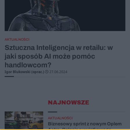
AKTUALNOŚCI
Sztuczna Inteligencja w retailu: w
jaki sposób AI może pomóc
handlowcom?
Igor Blukowski (oprac.)
27.06.2024
NAJNOWSZE
AKTUALNOŚCI
Biznesowy sprint z nowym Oplem
Astrą. Relacja z wyjątkowego