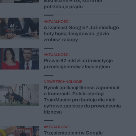
kosmiczne RTG, które nie
potrzebuje prądu
AKTUALNOŚCI
AI zamiast Google? Już niedługo
boty będą decydować, gdzie
zrobisz zakupy
AKTUALNOŚCI
Prawie 62 mld zł na inwestycje
przedsiębiorstw z leasingiem
NOWE TECHNOLOGIE
Rynek aplikacji fitness zapomniał
o trenerach. Polski startup
TrainMaster.pro buduje dla nich
cyfrowe zaplecze do prowadzenia
biznesu
AKTUALNOŚCI
Trzęsienie ziemi w Google