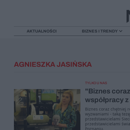
AKTUALNOŚCI
BIZNES I TRENDY
AGNIESZKA JASIŃSKA
TYLKO U NAS
"Biznes coraz
współpracy z
Biznes coraz chętniej 
wyzwaniami - taką tezę
przedstawicielami Siec
przedstawicielami świa
Poznaniu.