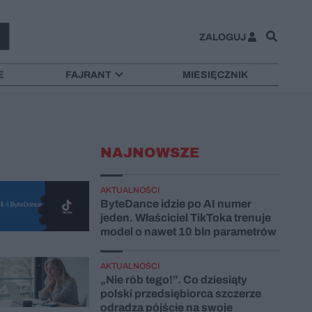
ZALOGUJ
E
FAJRANT
MIESIĘCZNIK
NAJNOWSZE
AKTUALNOŚCI
ByteDance idzie po AI numer
jeden. Właściciel TikToka trenuje
model o nawet 10 bln parametrów
AKTUALNOŚCI
„Nie rób tego!”. Co dziesiąty
polski przedsiębiorca szczerze
odradza pójście na swoje