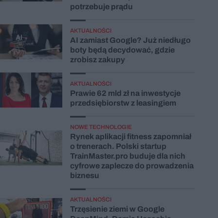
potrzebuje prądu
AKTUALNOŚCI
AI zamiast Google? Już niedługo
boty będą decydować, gdzie
zrobisz zakupy
AKTUALNOŚCI
Prawie 62 mld zł na inwestycje
przedsiębiorstw z leasingiem
NOWE TECHNOLOGIE
Rynek aplikacji fitness zapomniał
o trenerach. Polski startup
TrainMaster.pro buduje dla nich
cyfrowe zaplecze do prowadzenia
biznesu
AKTUALNOŚCI
Trzęsienie ziemi w Google