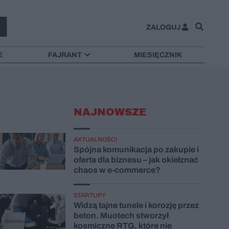
ZALOGUJ
E
FAJRANT
MIESIĘCZNIK
NAJNOWSZE
AKTUALNOŚCI
Spójna komunikacja po zakupie i
oferta dla biznesu – jak okiełznać
chaos w e-commerce?
STARTUPY
Widzą tajne tunele i korozję przez
beton. Muotech stworzył
kosmiczne RTG, które nie