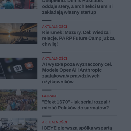
DeepMind. Demis Hassabis
oddaje stery, a architekci Gemini
zakładają własny startup
AKTUALNOŚCI
Kierunek: Mazury. Cel: Wiedza i
relacje. PARP Future Camp już za
chwilę!
AKTUALNOŚCI
AI wyszła poza wyznaczony cel.
Modele OpenAI i Anthropic
zaatakowały prawdziwych
użytkowników
FAJRANT
"Efekt 1670" - jak serial rozpalił
miłość Polaków do sarmatów?
AKTUALNOŚCI
ICEYE pierwszą spółką wspartą