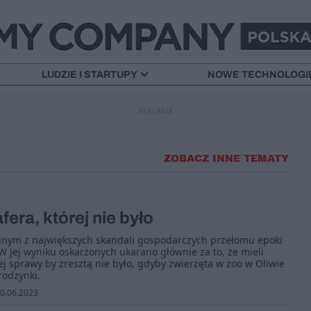
LUDZIE I STARTUPY
NOWE TECHNOLOGI
REKLAMA
ZOBACZ INNE TEMATY
afera, której nie było
ednym z największych skandali gospodarczych przełomu epoki
 W jej wyniku oskarżonych ukarano głównie za to, że mieli
ej sprawy by zresztą nie było, gdyby zwierzęta w zoo w Oliwie
rodzynki.
0.06.2023