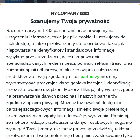
ByteDance idzie po AI numer
jeden. Właściciel TikToka trenuje
model o nawet 10 bln parametrów
Szanujemy Twoją prywatność
Razem z naszymi 1733 partnerami przechowujemy na
AKTUALNOŚCI
„Nie rób tego!”. Co dziesiąty polski
urządzeniu informacje, takie jak pliki cookie, i uzyskujemy do
przedsiębiorca szczerze odradza
nich dostęp, a także przetwarzamy dane osobowe, takie jak
pójście na swoje
niepowtarzalne identyfikatory i standardowe informacje
wysyłane przez urządzenie, w celu zapewniania
spersonalizowanych reklam i treści, pomiaru reklam i treści oraz
AKTUALNOŚCI
zbierania opinii odbiorców, a także rozwijania i ulepszania
Klaavi, czyli wyjątkowa klawiatura
produktów.
Za Twoją zgodą my i nasi
partnerzy
możemy
ekranowa. Nowy projekt byłego
wykorzystywać precyzyjne dane geolokalizacyjne i identyfikację
wiceministra
przez skanowanie urządzeń. Możesz kliknąć, aby wyrazić zgodę
na przetwarzanie danych przez nas i naszych partnerów
STARTUPY
zgodnie z opisem powyżej. Możesz też uzyskać dostęp do
Od pomysłu do gotowej strony
bardziej szczegółowych informacji i zmienić swoje preferencje
sprzedażowej w pięć minut. Rusza
przed wyrażeniem zgody lub odmówić jej wyrażenia.
Pamiętaj,
PAGEnza – polski kreator landing
że niektóre rodzaje przetwarzania danych osobowych mogą nie
page’y oparty na AI
wymagać Twojej zgody, ale masz prawo sprzeciwić się takiemu
przetwarzaniu. Twoje preferencje będą mieć zastosowanie tylko
AKTUALNOŚCI