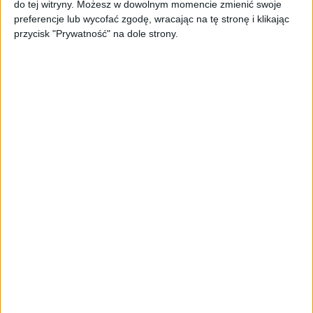
do tej witryny. Możesz w dowolnym momencie zmienić swoje
Spójna komunikacja po zakupie i
preferencje lub wycofać zgodę, wracając na tę stronę i klikając
oferta dla biznesu – jak okiełznać
przycisk "Prywatność" na dole strony.
chaos w e-commerce?
STARTUPY
Widzą tajne tunele i korozję przez
beton. Muotech stworzył
kosmiczne RTG, które nie
potrzebuje prądu
AKTUALNOŚCI
AI zamiast Google? Już niedługo
boty będą decydować, gdzie
zrobisz zakupy
AKTUALNOŚCI
Prawie 62 mld zł na inwestycje
przedsiębiorstw z leasingiem
NOWE TECHNOLOGIE