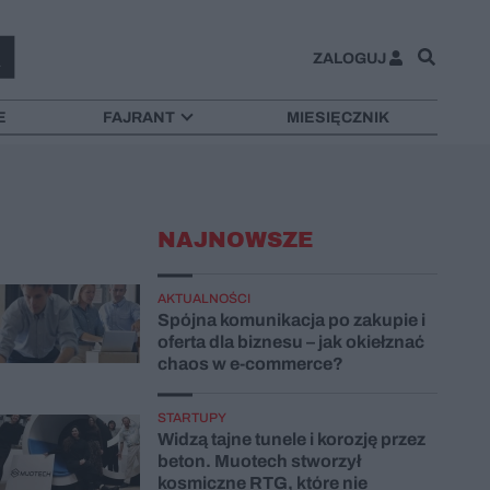
ZALOGUJ
E
FAJRANT
MIESIĘCZNIK
NAJNOWSZE
AKTUALNOŚCI
Spójna komunikacja po zakupie i
oferta dla biznesu – jak okiełznać
chaos w e-commerce?
STARTUPY
Widzą tajne tunele i korozję przez
beton. Muotech stworzył
kosmiczne RTG, które nie