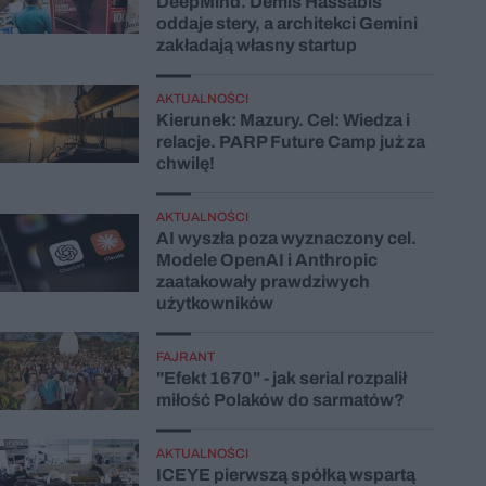
DeepMind. Demis Hassabis
oddaje stery, a architekci Gemini
zakładają własny startup
AKTUALNOŚCI
Kierunek: Mazury. Cel: Wiedza i
relacje. PARP Future Camp już za
chwilę!
AKTUALNOŚCI
AI wyszła poza wyznaczony cel.
Modele OpenAI i Anthropic
zaatakowały prawdziwych
użytkowników
FAJRANT
"Efekt 1670" - jak serial rozpalił
miłość Polaków do sarmatów?
AKTUALNOŚCI
ICEYE pierwszą spółką wspartą