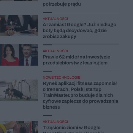
potrzebuje prądu
AKTUALNOŚCI
AI zamiast Google? Już niedługo
boty będą decydować, gdzie
zrobisz zakupy
AKTUALNOŚCI
Prawie 62 mld zł na inwestycje
przedsiębiorstw z leasingiem
NOWE TECHNOLOGIE
Rynek aplikacji fitness zapomniał
o trenerach. Polski startup
TrainMaster.pro buduje dla nich
cyfrowe zaplecze do prowadzenia
biznesu
AKTUALNOŚCI
Trzęsienie ziemi w Google