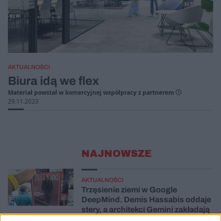
AKTUALNOŚCI
Biura idą we flex
Materiał powstał w komercyjnej współpracy z partnerem
29.11.2023
NAJNOWSZE
AKTUALNOŚCI
Trzęsienie ziemi w Google
DeepMind. Demis Hassabis oddaje
stery, a architekci Gemini zakładają
własny startup