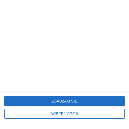
AKTUALNOŚCI
Firmy wydają coraz więcej na AI w
sprzedaży. Dlaczego większość nie
widzi efektów?
REKLAMA
ZGADZAM SIĘ
WIĘCEJ OPCJI