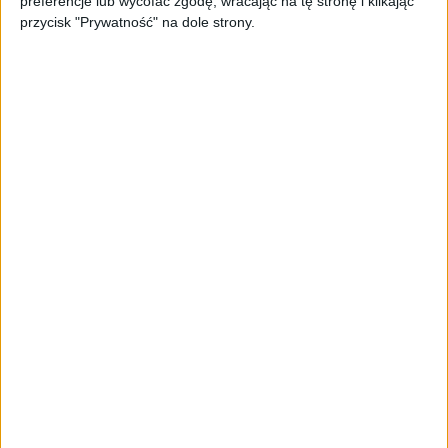
preferencje lub wycofać zgodę, wracając na tę stronę i klikając
przycisk "Prywatność" na dole strony.
AKTUALNOŚCI
2,4 biliona dolarów w pięć
miesięcy. Wielkie fuzje idą na
rekord, a Europa stała się liderem
zakupów
AKTUALNOŚCI
Superjacht, miliarder i 17,5 mln
euro prowizji. Nik Storonsky
pozwany
AKTUALNOŚCI
Zapobieganie pożarom zaczyna się
już na etapie projektu. Jak
pomagają ubezpieczyciele?
AKTUALNOŚCI
Od wirtualnej kawy do zaplecza dla
twórców. buycoffee.to nawiązuje
współpracę z JackSEO