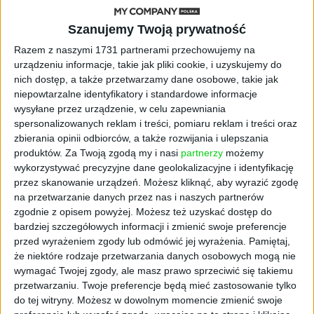
Szanujemy Twoją prywatność
AKTUALNOŚCI
Kierunek: Mazury. Cel: Wiedza i
Razem z naszymi 1731 partnerami przechowujemy na
relacje. PARP Future Camp już za
urządzeniu informacje, takie jak pliki cookie, i uzyskujemy do
chwilę!
nich dostęp, a także przetwarzamy dane osobowe, takie jak
niepowtarzalne identyfikatory i standardowe informacje
wysyłane przez urządzenie, w celu zapewniania
AKTUALNOŚCI
AI wyszła poza wyznaczony cel.
spersonalizowanych reklam i treści, pomiaru reklam i treści oraz
Modele OpenAI i Anthropic
zbierania opinii odbiorców, a także rozwijania i ulepszania
zaatakowały prawdziwych
produktów.
Za Twoją zgodą my i nasi
partnerzy
możemy
użytkowników
wykorzystywać precyzyjne dane geolokalizacyjne i identyfikację
przez skanowanie urządzeń. Możesz kliknąć, aby wyrazić zgodę
na przetwarzanie danych przez nas i naszych partnerów
FAJRANT
zgodnie z opisem powyżej. Możesz też uzyskać dostęp do
"Efekt 1670" - jak serial rozpalił
miłość Polaków do sarmatów?
bardziej szczegółowych informacji i zmienić swoje preferencje
przed wyrażeniem zgody lub odmówić jej wyrażenia.
Pamiętaj,
że niektóre rodzaje przetwarzania danych osobowych mogą nie
AKTUALNOŚCI
wymagać Twojej zgody, ale masz prawo sprzeciwić się takiemu
ICEYE pierwszą spółką wspartą
przetwarzaniu. Twoje preferencje będą mieć zastosowanie tylko
przez fundusz Scaleup Europe
do tej witryny. Możesz w dowolnym momencie zmienić swoje
Komisji Europejskiej