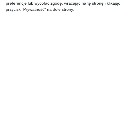
preferencje lub wycofać zgodę, wracając na tę stronę i klikając
biznesu
przycisk "Prywatność" na dole strony.
AKTUALNOŚCI
Trzęsienie ziemi w Google
DeepMind. Demis Hassabis oddaje
stery, a architekci Gemini zakładają
własny startup
AKTUALNOŚCI
Kierunek: Mazury. Cel: Wiedza i
relacje. PARP Future Camp już za
chwilę!
AKTUALNOŚCI
AI wyszła poza wyznaczony cel.
Modele OpenAI i Anthropic
zaatakowały prawdziwych
użytkowników
FAJRANT