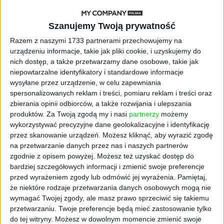
STARTUPY
Szanujemy Twoją prywatność
Widzą tajne tunele i korozję przez
beton. Muotech stworzył
Razem z naszymi 1733 partnerami przechowujemy na
kosmiczne RTG, które nie
urządzeniu informacje, takie jak pliki cookie, i uzyskujemy do
potrzebuje prądu
nich dostęp, a także przetwarzamy dane osobowe, takie jak
niepowtarzalne identyfikatory i standardowe informacje
wysyłane przez urządzenie, w celu zapewniania
AKTUALNOŚCI
AI zamiast Google? Już niedługo
spersonalizowanych reklam i treści, pomiaru reklam i treści oraz
boty będą decydować, gdzie
zbierania opinii odbiorców, a także rozwijania i ulepszania
zrobisz zakupy
produktów.
Za Twoją zgodą my i nasi
partnerzy
możemy
wykorzystywać precyzyjne dane geolokalizacyjne i identyfikację
przez skanowanie urządzeń. Możesz kliknąć, aby wyrazić zgodę
AKTUALNOŚCI
na przetwarzanie danych przez nas i naszych partnerów
Prawie 62 mld zł na inwestycje
zgodnie z opisem powyżej. Możesz też uzyskać dostęp do
przedsiębiorstw z leasingiem
bardziej szczegółowych informacji i zmienić swoje preferencje
przed wyrażeniem zgody lub odmówić jej wyrażenia.
Pamiętaj,
NOWE TECHNOLOGIE
że niektóre rodzaje przetwarzania danych osobowych mogą nie
Rynek aplikacji fitness zapomniał o
wymagać Twojej zgody, ale masz prawo sprzeciwić się takiemu
trenerach. Polski startup
przetwarzaniu. Twoje preferencje będą mieć zastosowanie tylko
TrainMaster.pro buduje dla nich
do tej witryny. Możesz w dowolnym momencie zmienić swoje
cyfrowe zaplecze do prowadzenia