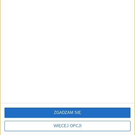
"Efekt 1670" - jak serial rozpalił
miłość Polaków do sarmatów?
AKTUALNOŚCI
ICEYE pierwszą spółką wspartą
przez fundusz Scaleup Europe
Komisji Europejskiej
REKLAMA
ZGADZAM SIĘ
WIĘCEJ OPCJI