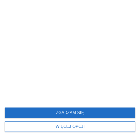
NOWE TECHNOLOGIE
Rynek aplikacji fitness zapomniał o
trenerach. Polski startup
TrainMaster.pro buduje dla nich
cyfrowe zaplecze do prowadzenia
biznesu
REKLAMA
ZGADZAM SIĘ
WIĘCEJ OPCJI