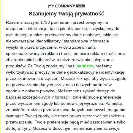
Szanujemy Twoją prywatność
AKTUALNOŚCI
ByteDance idzie po AI numer
Razem z naszymi 1733 partnerami przechowujemy na
jeden. Właściciel TikToka trenuje
urządzeniu informacje, takie jak pliki cookie, i uzyskujemy do
model o nawet 10 bln parametrów
nich dostęp, a także przetwarzamy dane osobowe, takie jak
niepowtarzalne identyfikatory i standardowe informacje
AKTUALNOŚCI
wysyłane przez urządzenie, w celu zapewniania
„Nie rób tego!”. Co dziesiąty polski
spersonalizowanych reklam i treści, pomiaru reklam i treści oraz
przedsiębiorca szczerze odradza
zbierania opinii odbiorców, a także rozwijania i ulepszania
pójście na swoje
produktów.
Za Twoją zgodą my i nasi
partnerzy
możemy
wykorzystywać precyzyjne dane geolokalizacyjne i identyfikację
AKTUALNOŚCI
przez skanowanie urządzeń. Możesz kliknąć, aby wyrazić zgodę
Klaavi, czyli wyjątkowa klawiatura
na przetwarzanie danych przez nas i naszych partnerów
ekranowa. Nowy projekt byłego
zgodnie z opisem powyżej. Możesz też uzyskać dostęp do
wiceministra
bardziej szczegółowych informacji i zmienić swoje preferencje
przed wyrażeniem zgody lub odmówić jej wyrażenia.
Pamiętaj,
że niektóre rodzaje przetwarzania danych osobowych mogą nie
STARTUPY
Od pomysłu do gotowej strony
wymagać Twojej zgody, ale masz prawo sprzeciwić się takiemu
sprzedażowej w pięć minut. Rusza
przetwarzaniu. Twoje preferencje będą mieć zastosowanie tylko
PAGEnza – polski kreator landing
do tej witryny. Możesz w dowolnym momencie zmienić swoje