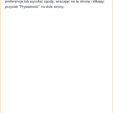
page’y oparty na AI
preferencje lub wycofać zgodę, wracając na tę stronę i klikając
przycisk "Prywatność" na dole strony.
AKTUALNOŚCI
Spójna komunikacja po zakupie i
oferta dla biznesu – jak okiełznać
chaos w e-commerce?
STARTUPY
Widzą tajne tunele i korozję przez
beton. Muotech stworzył
kosmiczne RTG, które nie
potrzebuje prądu
AKTUALNOŚCI
AI zamiast Google? Już niedługo
boty będą decydować, gdzie
zrobisz zakupy
AKTUALNOŚCI
Prawie 62 mld zł na inwestycje
przedsiębiorstw z leasingiem