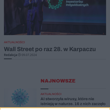
AKTUALNOŚCI
Wall Street po raz 28. w Karpaczu
Redakcja
09.07.2024
NAJNOWSZE
AKTUALNOŚCI
AI stworzyła wirusy, które nie
istnieją w naturze. 16 z nich zaczęło
się namnażać