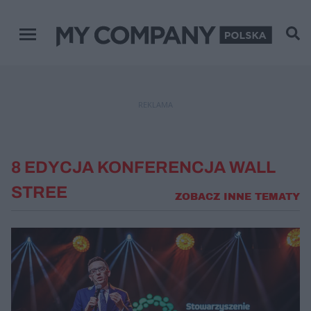
Menu główne
REKLAMA
8 EDYCJA KONFERENCJA WALL
STREE
ZOBACZ INNE TEMATY