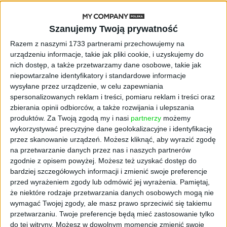
AKTUALNOŚCI
Szanujemy Twoją prywatność
„Nie rób tego!”. Co dziesiąty polski
przedsiębiorca szczerze odradza
Razem z naszymi 1733 partnerami przechowujemy na
pójście na swoje
urządzeniu informacje, takie jak pliki cookie, i uzyskujemy do
nich dostęp, a także przetwarzamy dane osobowe, takie jak
AKTUALNOŚCI
niepowtarzalne identyfikatory i standardowe informacje
Klaavi, czyli wyjątkowa klawiatura
wysyłane przez urządzenie, w celu zapewniania
ekranowa. Nowy projekt byłego
spersonalizowanych reklam i treści, pomiaru reklam i treści oraz
wiceministra
zbierania opinii odbiorców, a także rozwijania i ulepszania
produktów.
Za Twoją zgodą my i nasi
partnerzy
możemy
wykorzystywać precyzyjne dane geolokalizacyjne i identyfikację
STARTUPY
Od pomysłu do gotowej strony
przez skanowanie urządzeń. Możesz kliknąć, aby wyrazić zgodę
sprzedażowej w pięć minut. Rusza
na przetwarzanie danych przez nas i naszych partnerów
PAGEnza – polski kreator landing
zgodnie z opisem powyżej. Możesz też uzyskać dostęp do
page’y oparty na AI
bardziej szczegółowych informacji i zmienić swoje preferencje
przed wyrażeniem zgody lub odmówić jej wyrażenia.
Pamiętaj,
że niektóre rodzaje przetwarzania danych osobowych mogą nie
AKTUALNOŚCI
wymagać Twojej zgody, ale masz prawo sprzeciwić się takiemu
Spójna komunikacja po zakupie i
przetwarzaniu. Twoje preferencje będą mieć zastosowanie tylko
oferta dla biznesu – jak okiełznać
do tej witryny. Możesz w dowolnym momencie zmienić swoje
chaos w e-commerce?