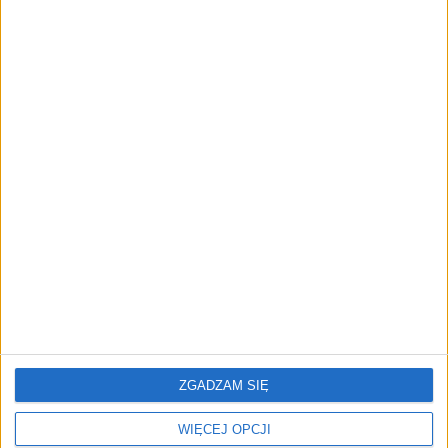
cyfrowe zaplecze do prowadzenia
biznesu
AKTUALNOŚCI
Trzęsienie ziemi w Google
DeepMind. Demis Hassabis oddaje
stery, a architekci Gemini zakładają
własny startup
REKLAMA
ZGADZAM SIĘ
WIĘCEJ OPCJI