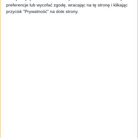
preferencje lub wycofać zgodę, wracając na tę stronę i klikając
przycisk "Prywatność" na dole strony.
STARTUPY
Widzą tajne tunele i korozję przez
beton. Muotech stworzył
kosmiczne RTG, które nie
potrzebuje prądu
AKTUALNOŚCI
AI zamiast Google? Już niedługo
boty będą decydować, gdzie
zrobisz zakupy
AKTUALNOŚCI
Prawie 62 mld zł na inwestycje
przedsiębiorstw z leasingiem
NOWE TECHNOLOGIE
Rynek aplikacji fitness zapomniał o
trenerach. Polski startup
TrainMaster.pro buduje dla nich