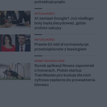
potrzebuje prądu
AKTUALNOŚCI
AI zamiast Google? Już niedługo
boty będą decydować, gdzie
zrobisz zakupy
AKTUALNOŚCI
Prawie 62 mld zł na inwestycje
przedsiębiorstw z leasingiem
NOWE TECHNOLOGIE
Rynek aplikacji fitness zapomniał
o trenerach. Polski startup
TrainMaster.pro buduje dla nich
cyfrowe zaplecze do prowadzenia
biznesu