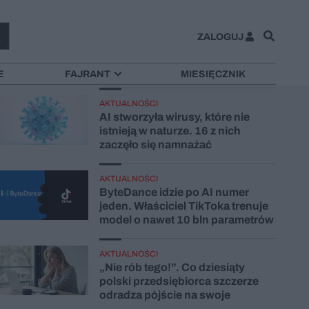
ZALOGUJ
NAJNOWSZE
E
FAJRANT
MIESIĘCZNIK
AKTUALNOŚCI
AI stworzyła wirusy, które nie
istnieją w naturze. 16 z nich
zaczęło się namnażać
AKTUALNOŚCI
ByteDance idzie po AI numer
jeden. Właściciel TikToka trenuje
model o nawet 10 bln parametrów
AKTUALNOŚCI
„Nie rób tego!”. Co dziesiąty
polski przedsiębiorca szczerze
odradza pójście na swoje