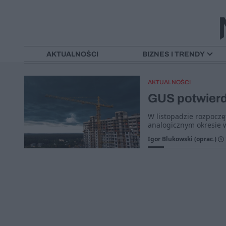
42 PROC. MNIEJ MIESZKAŃ
AKTUALNOŚCI
BIZNES I TRENDY
AKTUALNOŚCI
GUS potwier
W listopadzie rozpocz
analogicznym okresie 
Igor Blukowski (oprac.)