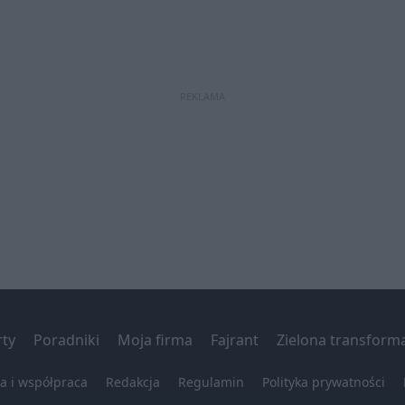
REKLAMA
ty
Poradniki
Moja firma
Fajrant
Zielona transform
a i współpraca
Redakcja
Regulamin
Polityka prywatności