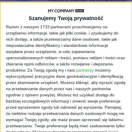
istnieją w naturze. 16 z nich zaczęło
się namnażać
Szanujemy Twoją prywatność
AKTUALNOŚCI
Razem z naszymi 1733 partnerami przechowujemy na
ByteDance idzie po AI numer
urządzeniu informacje, takie jak pliki cookie, i uzyskujemy do
jeden. Właściciel TikToka trenuje
model o nawet 10 bln parametrów
nich dostęp, a także przetwarzamy dane osobowe, takie jak
niepowtarzalne identyfikatory i standardowe informacje
wysyłane przez urządzenie, w celu zapewniania
AKTUALNOŚCI
spersonalizowanych reklam i treści, pomiaru reklam i treści oraz
„Nie rób tego!”. Co dziesiąty polski
zbierania opinii odbiorców, a także rozwijania i ulepszania
przedsiębiorca szczerze odradza
produktów.
Za Twoją zgodą my i nasi
partnerzy
możemy
pójście na swoje
wykorzystywać precyzyjne dane geolokalizacyjne i identyfikację
przez skanowanie urządzeń. Możesz kliknąć, aby wyrazić zgodę
AKTUALNOŚCI
na przetwarzanie danych przez nas i naszych partnerów
Klaavi, czyli wyjątkowa klawiatura
zgodnie z opisem powyżej. Możesz też uzyskać dostęp do
ekranowa. Nowy projekt byłego
bardziej szczegółowych informacji i zmienić swoje preferencje
wiceministra
przed wyrażeniem zgody lub odmówić jej wyrażenia.
Pamiętaj,
że niektóre rodzaje przetwarzania danych osobowych mogą nie
STARTUPY
wymagać Twojej zgody, ale masz prawo sprzeciwić się takiemu
Od pomysłu do gotowej strony
przetwarzaniu. Twoje preferencje będą mieć zastosowanie tylko
sprzedażowej w pięć minut. Rusza