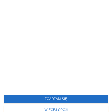
Prawie 62 mld zł na inwestycje
przedsiębiorstw z leasingiem
NOWE TECHNOLOGIE
Rynek aplikacji fitness zapomniał o
trenerach. Polski startup
TrainMaster.pro buduje dla nich
cyfrowe zaplecze do prowadzenia
biznesu
REKLAMA
ZGADZAM SIĘ
WIĘCEJ OPCJI