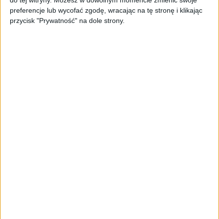
do tej witryny. Możesz w dowolnym momencie zmienić swoje
PAGEnza – polski kreator landing
preferencje lub wycofać zgodę, wracając na tę stronę i klikając
page’y oparty na AI
przycisk "Prywatność" na dole strony.
AKTUALNOŚCI
Spójna komunikacja po zakupie i
oferta dla biznesu – jak okiełznać
chaos w e-commerce?
STARTUPY
Widzą tajne tunele i korozję przez
beton. Muotech stworzył
kosmiczne RTG, które nie
potrzebuje prądu
AKTUALNOŚCI
AI zamiast Google? Już niedługo
boty będą decydować, gdzie
zrobisz zakupy
AKTUALNOŚCI