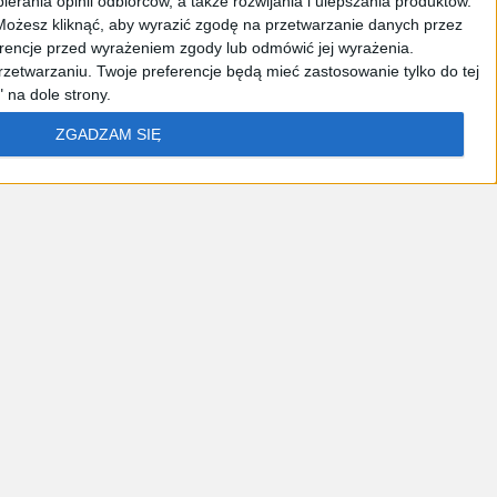
erania opinii odbiorców, a także rozwijania i ulepszania produktów.
Możesz kliknąć, aby wyrazić zgodę na przetwarzanie danych przez
erencje przed wyrażeniem zgody lub odmówić jej wyrażenia.
zetwarzaniu. Twoje preferencje będą mieć zastosowanie tylko do tej
 na dole strony.
ZGADZAM SIĘ
acja
Nowe technologie
Tematy
Miesięcznik
Kontakt
aufania
: Marki, którym przedsiębiorcy ufają najbardziej