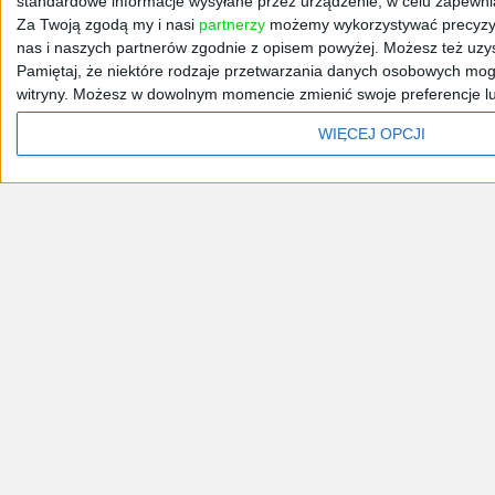
standardowe informacje wysyłane przez urządzenie, w celu zapewniani
Za Twoją zgodą my i nasi
partnerzy
możemy wykorzystywać precyzyjne
nas i naszych partnerów zgodnie z opisem powyżej. Możesz też uzys
Pamiętaj, że niektóre rodzaje przetwarzania danych osobowych mogą
witryny. Możesz w dowolnym momencie zmienić swoje preferencje lub 
WIĘCEJ OPCJI
Aktualności
Ludzie
Startupy
Rynki
Rapor
Reklam
Narzędzia przedsiębiorcy
Wzory umów i dokumentó