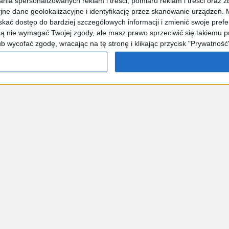
a spersonalizowanych reklam i treści, pomiaru reklam i treści oraz zbi
 dane geolokalizacyjne i identyfikację przez skanowanie urządzeń. 
kać dostęp do bardziej szczegółowych informacji i zmienić swoje pref
 nie wymagać Twojej zgody, ale masz prawo sprzeciwić się takiemu pr
wycofać zgodę, wracając na tę stronę i klikając przycisk "Prywatność"
ty
Poradniki
Moja firma
Fajrant
Zielona transform
a i współpraca
Redakcja
Regulamin
Polityka prywatności
w
Formularze podatkowe
Wskaźniki i stawki
Marka Godna Z