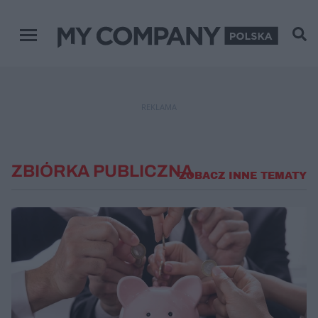
Menu główne
REKLAMA
ZBIÓRKA PUBLICZNA
ZOBACZ INNE TEMATY