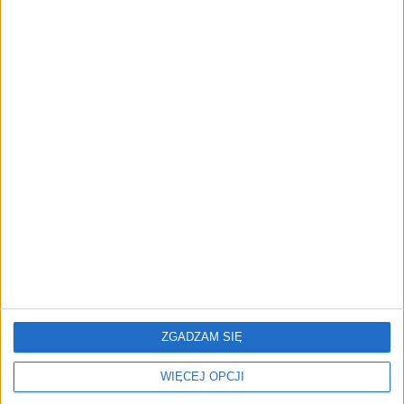
"Efekt 1670" - jak serial rozpalił
miłość Polaków do sarmatów?
AKTUALNOŚCI
ICEYE pierwszą spółką wspartą
przez fundusz Scaleup Europe
Komisji Europejskiej
REKLAMA
ZGADZAM SIĘ
WIĘCEJ OPCJI