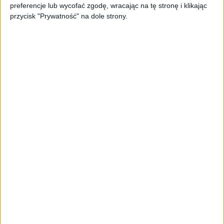
preferencje lub wycofać zgodę, wracając na tę stronę i klikając
biznesu
przycisk "Prywatność" na dole strony.
AKTUALNOŚCI
Trzęsienie ziemi w Google
DeepMind. Demis Hassabis oddaje
stery, a architekci Gemini zakładają
własny startup
AKTUALNOŚCI
Kierunek: Mazury. Cel: Wiedza i
relacje. PARP Future Camp już za
chwilę!
AKTUALNOŚCI
AI wyszła poza wyznaczony cel.
Modele OpenAI i Anthropic
zaatakowały prawdziwych
użytkowników
FAJRANT