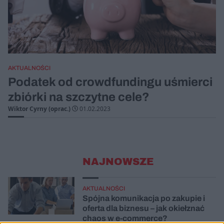
AKTUALNOŚCI
Podatek od crowdfundingu uśmierci
zbiórki na szczytne cele?
Wiktor Cyrny (oprac.)
01.02.2023
NAJNOWSZE
AKTUALNOŚCI
Spójna komunikacja po zakupie i
oferta dla biznesu – jak okiełznać
chaos w e-commerce?