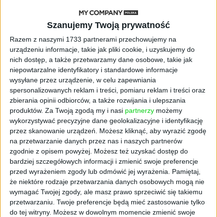
STARTUPY
Szanujemy Twoją prywatność
Widzą tajne tunele i korozję przez
beton. Muotech stworzył
Razem z naszymi 1733 partnerami przechowujemy na
kosmiczne RTG, które nie
urządzeniu informacje, takie jak pliki cookie, i uzyskujemy do
potrzebuje prądu
nich dostęp, a także przetwarzamy dane osobowe, takie jak
niepowtarzalne identyfikatory i standardowe informacje
wysyłane przez urządzenie, w celu zapewniania
AKTUALNOŚCI
AI zamiast Google? Już niedługo
spersonalizowanych reklam i treści, pomiaru reklam i treści oraz
boty będą decydować, gdzie
zbierania opinii odbiorców, a także rozwijania i ulepszania
zrobisz zakupy
produktów.
Za Twoją zgodą my i nasi
partnerzy
możemy
wykorzystywać precyzyjne dane geolokalizacyjne i identyfikację
przez skanowanie urządzeń. Możesz kliknąć, aby wyrazić zgodę
AKTUALNOŚCI
na przetwarzanie danych przez nas i naszych partnerów
Prawie 62 mld zł na inwestycje
zgodnie z opisem powyżej. Możesz też uzyskać dostęp do
przedsiębiorstw z leasingiem
bardziej szczegółowych informacji i zmienić swoje preferencje
przed wyrażeniem zgody lub odmówić jej wyrażenia.
Pamiętaj,
NOWE TECHNOLOGIE
że niektóre rodzaje przetwarzania danych osobowych mogą nie
Rynek aplikacji fitness zapomniał o
wymagać Twojej zgody, ale masz prawo sprzeciwić się takiemu
trenerach. Polski startup
przetwarzaniu. Twoje preferencje będą mieć zastosowanie tylko
TrainMaster.pro buduje dla nich
do tej witryny. Możesz w dowolnym momencie zmienić swoje
cyfrowe zaplecze do prowadzenia