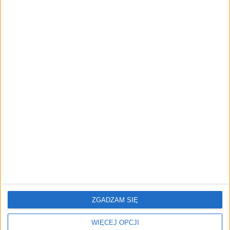
TrainMaster.pro buduje dla nich
cyfrowe zaplecze do prowadzenia
biznesu
AKTUALNOŚCI
Trzęsienie ziemi w Google
DeepMind. Demis Hassabis oddaje
stery, a architekci Gemini zakładają
własny startup
REKLAMA
ZGADZAM SIĘ
WIĘCEJ OPCJI