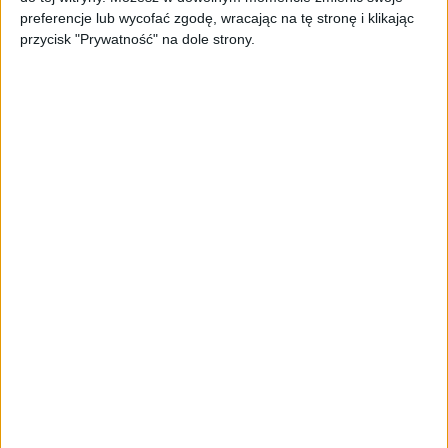
oferta dla biznesu – jak okiełznać
preferencje lub wycofać zgodę, wracając na tę stronę i klikając
chaos w e-commerce?
przycisk "Prywatność" na dole strony.
STARTUPY
Widzą tajne tunele i korozję przez
beton. Muotech stworzył
kosmiczne RTG, które nie
potrzebuje prądu
AKTUALNOŚCI
AI zamiast Google? Już niedługo
boty będą decydować, gdzie
zrobisz zakupy
AKTUALNOŚCI
Prawie 62 mld zł na inwestycje
przedsiębiorstw z leasingiem
NOWE TECHNOLOGIE
Rynek aplikacji fitness zapomniał o
trenerach. Polski startup