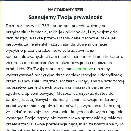
model o nawet 10 bln parametrów
Szanujemy Twoją prywatność
AKTUALNOŚCI
„Nie rób tego!”. Co dziesiąty polski
Razem z naszymi 1733 partnerami przechowujemy na
przedsiębiorca szczerze odradza
urządzeniu informacje, takie jak pliki cookie, i uzyskujemy do
pójście na swoje
nich dostęp, a także przetwarzamy dane osobowe, takie jak
niepowtarzalne identyfikatory i standardowe informacje
wysyłane przez urządzenie, w celu zapewniania
AKTUALNOŚCI
spersonalizowanych reklam i treści, pomiaru reklam i treści oraz
Klaavi, czyli wyjątkowa klawiatura
zbierania opinii odbiorców, a także rozwijania i ulepszania
ekranowa. Nowy projekt byłego
produktów.
Za Twoją zgodą my i nasi
partnerzy
możemy
wiceministra
wykorzystywać precyzyjne dane geolokalizacyjne i identyfikację
przez skanowanie urządzeń. Możesz kliknąć, aby wyrazić zgodę
STARTUPY
na przetwarzanie danych przez nas i naszych partnerów
Od pomysłu do gotowej strony
zgodnie z opisem powyżej. Możesz też uzyskać dostęp do
sprzedażowej w pięć minut. Rusza
bardziej szczegółowych informacji i zmienić swoje preferencje
PAGEnza – polski kreator landing
przed wyrażeniem zgody lub odmówić jej wyrażenia.
Pamiętaj,
page’y oparty na AI
że niektóre rodzaje przetwarzania danych osobowych mogą nie
wymagać Twojej zgody, ale masz prawo sprzeciwić się takiemu
AKTUALNOŚCI
przetwarzaniu. Twoje preferencje będą mieć zastosowanie tylko
Spójna komunikacja po zakupie i
do tej witryny. Możesz w dowolnym momencie zmienić swoje