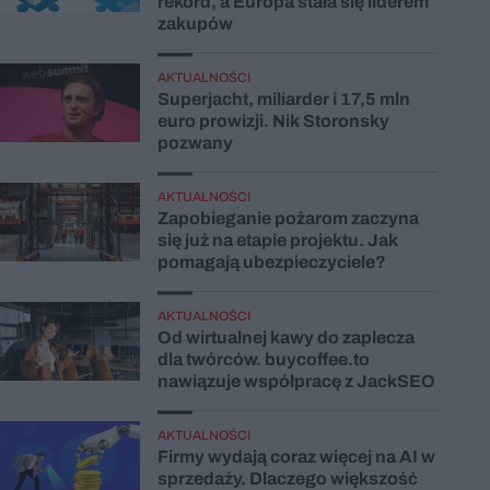
rekord, a Europa stała się liderem
zakupów
AKTUALNOŚCI
Superjacht, miliarder i 17,5 mln
euro prowizji. Nik Storonsky
pozwany
AKTUALNOŚCI
Zapobieganie pożarom zaczyna
się już na etapie projektu. Jak
pomagają ubezpieczyciele?
AKTUALNOŚCI
Od wirtualnej kawy do zaplecza
dla twórców. buycoffee.to
nawiązuje współpracę z JackSEO
AKTUALNOŚCI
Firmy wydają coraz więcej na AI w
sprzedaży. Dlaczego większość