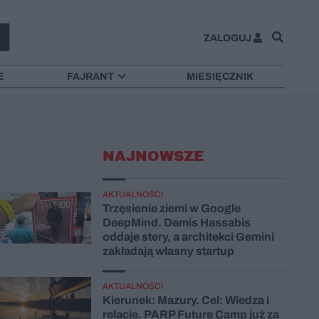
ZALOGUJ
E
FAJRANT
MIESIĘCZNIK
NAJNOWSZE
AKTUALNOŚCI
Trzęsienie ziemi w Google
DeepMind. Demis Hassabis
oddaje stery, a architekci Gemini
zakładają własny startup
AKTUALNOŚCI
Kierunek: Mazury. Cel: Wiedza i
relacje. PARP Future Camp już za