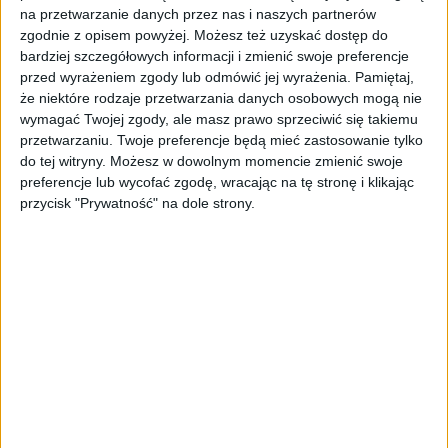
na przetwarzanie danych przez nas i naszych partnerów
zgodnie z opisem powyżej. Możesz też uzyskać dostęp do
AKTUALNOŚCI
bardziej szczegółowych informacji i zmienić swoje preferencje
AI stworzyła wirusy, które nie
przed wyrażeniem zgody lub odmówić jej wyrażenia.
Pamiętaj,
istnieją w naturze. 16 z nich zaczęło
że niektóre rodzaje przetwarzania danych osobowych mogą nie
się namnażać
wymagać Twojej zgody, ale masz prawo sprzeciwić się takiemu
przetwarzaniu. Twoje preferencje będą mieć zastosowanie tylko
do tej witryny. Możesz w dowolnym momencie zmienić swoje
AKTUALNOŚCI
ByteDance idzie po AI numer
preferencje lub wycofać zgodę, wracając na tę stronę i klikając
jeden. Właściciel TikToka trenuje
przycisk "Prywatność" na dole strony.
model o nawet 10 bln parametrów
AKTUALNOŚCI
„Nie rób tego!”. Co dziesiąty polski
przedsiębiorca szczerze odradza
pójście na swoje
AKTUALNOŚCI
Klaavi, czyli wyjątkowa klawiatura
ekranowa. Nowy projekt byłego
wiceministra