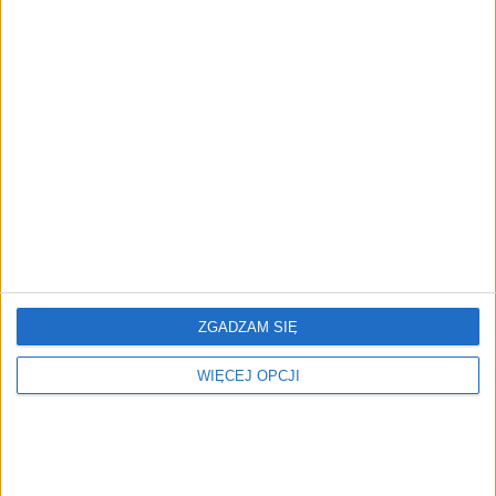
zrobisz zakupy
AKTUALNOŚCI
Prawie 62 mld zł na inwestycje
przedsiębiorstw z leasingiem
NOWE TECHNOLOGIE
Rynek aplikacji fitness zapomniał o
trenerach. Polski startup
TrainMaster.pro buduje dla nich
cyfrowe zaplecze do prowadzenia
biznesu
ZGADZAM SIĘ
WIĘCEJ OPCJI
REKLAMA