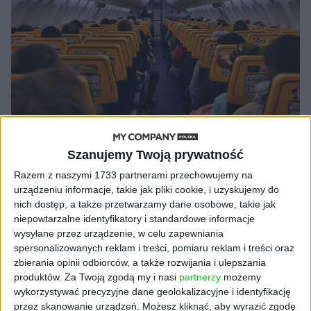
Szanujemy Twoją prywatność
AKTUALNOŚCI
Razem z naszymi 1733 partnerami przechowujemy na
Ryanair przechodzi sam siebie: chce
urządzeniu informacje, takie jak pliki cookie, i uzyskujemy do
pieniędzy za ściągnięcie karty
nich dostęp, a także przetwarzamy dane osobowe, takie jak
pokładowej na telefon?
niepowtarzalne identyfikatory i standardowe informacje
wysyłane przez urządzenie, w celu zapewniania
Igor Blukowski (oprac.)
05.12.2023
spersonalizowanych reklam i treści, pomiaru reklam i treści oraz
zbierania opinii odbiorców, a także rozwijania i ulepszania
produktów.
Za Twoją zgodą my i nasi
partnerzy
możemy
wykorzystywać precyzyjne dane geolokalizacyjne i identyfikację
przez skanowanie urządzeń. Możesz kliknąć, aby wyrazić zgodę
NAJNOWSZE